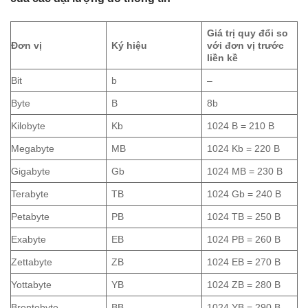
Giá trị quy đổi so
Đơn vị
Ký hiệu
với đơn vị trước
liền kề
Bit
b
–
Byte
B
8b
Kilobyte
Kb
1024 B = 210 B
Megabyte
MB
1024 Kb = 220 B
Gigabyte
Gb
1024 MB = 230 B
Terabyte
TB
1024 Gb = 240 B
Petabyte
PB
1024 TB = 250 B
Exabyte
EB
1024 PB = 260 B
Zettabyte
ZB
1024 EB = 270 B
Yottabyte
YB
1024 ZB = 280 B
Brontobyte
BB
1024 YB = 290 B