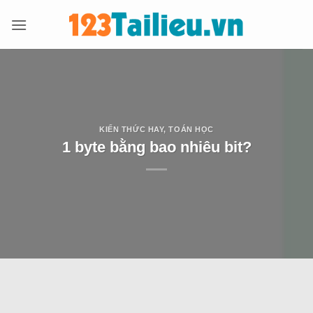
Bỏ
qua
nội
dung
KIẾN THỨC HAY
,
TOÁN HỌC
1 byte bằng bao nhiêu bit?