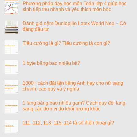
sĩ
luận
Phương pháp dạy học môn Toán lớp 4 giúp học
Văn
ở
sinh tiếp thu nhanh và yêu thích môn học
Cao
Đánh
giá
Không
nệm
có
Vạn
Đánh giá nệm Dunlopillo Latex World Neo – Có
bình
Thành
luận
đáng đầu tư
Phoenix
ở
Tricat
Phương
Không
pháp
có
Tiểu cường là gì? Tiểu cường là con gì?
dạy
bình
học
luận
Không
môn
ở
có
Toán
Đánh
bình
lớp
giá
luận
1 byte bằng bao nhiêu bit?
4
nệm
ở
giúp
Dunlopillo
Tiểu
Không
học
Latex
cường
có
sinh
World
là
bình
tiếp
Neo
gì?
luận
1000+ cách đặt tên tiếng Anh hay cho nữ sang
thu
–
Tiểu
ở
nhanh
Có
chảnh, cao quý và ý nghĩa
cường
1
và
đáng
là
byte
yêu
đầu
Không
con
bằng
thích
tư
có
gì?
bao
1 lạng bằng bao nhiêu gam? Cách quy đổi lạng
môn
bình
nhiêu
học
luận
sang các đơn vị đo khối lượng khác
bit?
ở
1000+
Không
cách
có
111, 112, 113, 115, 114 là số điện thoại gì?
đặt
bình
tên
luận
Không
tiếng
ở
có
Anh
1