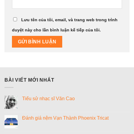
Lưu tên của tôi, email, và trang web trong trình
duyệt này cho lần bình luận kế tiếp của tôi.
BÀI VIẾT MỚI NHẤT
Tiểu sử nhạc sĩ Văn Cao
Không
có
bình
luận
Đánh giá nệm Vạn Thành Phoenix Tricat
ở
Tiểu
Không
sử
có
nhạc
bình