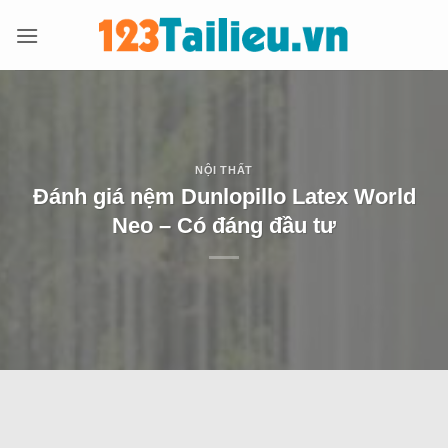
Bỏ
qua
nội
dung
NỘI THẤT
Đánh giá nệm Dunlopillo Latex World
Neo – Có đáng đầu tư