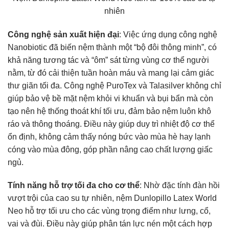
nhiên
Công nghệ sản xuất hiện đại
: Việc ứng dụng công nghệ
Nanobiotic đã biến nệm thành một “bộ đôi thông minh”, có
khả năng tương tác và “ôm” sát từng vùng cơ thể người
nằm, từ đó cải thiện tuần hoàn máu và mang lại cảm giác
thư giãn tối đa. Công nghệ PuroTex và Talasilver không chỉ
giúp bảo vệ bề mặt nệm khỏi vi khuẩn và bụi bẩn mà còn
tạo nên hệ thống thoát khí tối ưu, đảm bảo nệm luôn khô
ráo và thông thoáng. Điều này giúp duy trì nhiệt độ cơ thể
ổn định, không cảm thấy nóng bức vào mùa hè hay lạnh
cóng vào mùa đông, góp phần nâng cao chất lượng giấc
ngủ.
Tính năng hỗ trợ tối đa cho cơ thể
: Nhờ đặc tính đàn hồi
vượt trội của cao su tự nhiên, nệm Dunlopillo Latex World
Neo hỗ trợ tối ưu cho các vùng trọng điểm như lưng, cổ,
vai và đùi. Điều này giúp phân tán lực nén một cách hợp