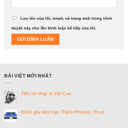
Lưu tên của tôi, email, và trang web trong trình
duyệt này cho lần bình luận kế tiếp của tôi.
BÀI VIẾT MỚI NHẤT
Tiểu sử nhạc sĩ Văn Cao
Không
có
bình
luận
Đánh giá nệm Vạn Thành Phoenix Tricat
ở
Tiểu
Không
sử
có
nhạc
bình