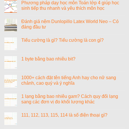
sĩ
luận
Phương pháp dạy học môn Toán lớp 4 giúp học
Văn
ở
sinh tiếp thu nhanh và yêu thích môn học
Cao
Đánh
giá
Không
nệm
có
Vạn
Đánh giá nệm Dunlopillo Latex World Neo – Có
bình
Thành
luận
đáng đầu tư
Phoenix
ở
Tricat
Phương
Không
pháp
có
Tiểu cường là gì? Tiểu cường là con gì?
dạy
bình
học
luận
Không
môn
ở
có
Toán
Đánh
bình
lớp
giá
luận
1 byte bằng bao nhiêu bit?
4
nệm
ở
giúp
Dunlopillo
Tiểu
Không
học
Latex
cường
có
sinh
World
là
bình
tiếp
Neo
gì?
luận
1000+ cách đặt tên tiếng Anh hay cho nữ sang
thu
–
Tiểu
ở
nhanh
Có
chảnh, cao quý và ý nghĩa
cường
1
và
đáng
là
byte
yêu
đầu
Không
con
bằng
thích
tư
có
gì?
bao
1 lạng bằng bao nhiêu gam? Cách quy đổi lạng
môn
bình
nhiêu
học
luận
sang các đơn vị đo khối lượng khác
bit?
ở
1000+
Không
cách
có
111, 112, 113, 115, 114 là số điện thoại gì?
đặt
bình
tên
luận
Không
tiếng
ở
có
Anh
1
bình