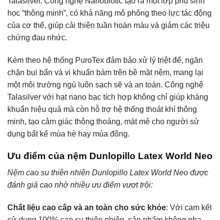
Talasilver. Công nghệ Nanobiotic tạo ra một lớp phủ sinh
học “thông minh”, có khả năng mô phỏng theo lực tác động
của cơ thể, giúp cải thiện tuần hoàn máu và giảm các triệu
chứng đau nhức.
Kèm theo hệ thống PuroTex đảm bảo xử lý triệt để, ngăn
chặn bụi bẩn và vi khuẩn bám trên bề mặt nệm, mang lại
một môi trường ngủ luôn sạch sẽ và an toàn. Công nghệ
Talasilver với hạt nano bạc tích hợp không chỉ giúp kháng
khuẩn hiệu quả mà còn hỗ trợ hệ thống thoát khí thông
minh, tạo cảm giác thông thoáng, mát mẻ cho người sử
dụng bất kể mùa hè hay mùa đông.
Ưu điểm của nệm Dunlopillo Latex World Neo
Nệm cao su thiên nhiên Dunlopillo Latex World Neo được
đánh giá cao nhờ nhiều ưu điểm vượt trội:
Chất liệu cao cấp và an toàn cho sức khỏe
: Với cam kết
sử dụng 100% cao su thiên nhiên, sản phẩm không pha