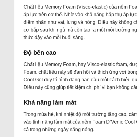
Chất liệu Memory Foam (Visco-elastic) của nệm Foa
áp lực trên cơ thể. Nhờ vào khả năng hấp thụ áp lự
điểm nhấn như vai, lưng và hông. Điều này không ch
cơ bắp sau khi ngủ mà còn tạo ra một môi trường ngủ
thức dậy vào mỗi buổi sáng.
Độ bền cao
Chất liệu Memory Foam, hay Visco-elastic foam, được
Foam, chất liệu này sẽ đàn hồi và thích ứng với tr
Cool Gel duy trì hình dạng ban đầu một cách hiệu qu
Điều này cũng giúp tiết kiệm chi phí vì bạn không c
Khả năng làm mát
Trong mùa hè, khi nhiệt độ môi trường tăng cao, cả
vào tính năng làm mát của nệm Foam D’Venic Cool G
cả trong những ngày nắng nóng.