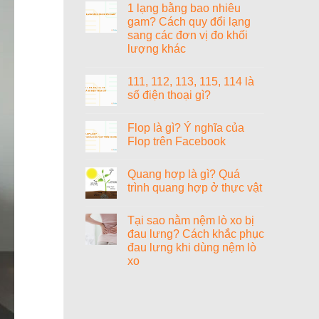
gì?
1 lạng bằng bao nhiêu
bit?
bình
luận
gam? Cách quy đổi lạng
ở
sang các đơn vị đo khối
1000+
cách
lượng khác
đặt
tên
Không
tiếng
có
111, 112, 113, 115, 114 là
Anh
bình
hay
luận
số điện thoại gì?
ở
cho
1
nữ
Không
lạng
sang
có
Flop là gì? Ý nghĩa của
bằng
chảnh,
bình
bao
cao
luận
Flop trên Facebook
nhiêu
ở
quý
gam?
111,
và
Không
Cách
112,
ý
có
Quang hợp là gì? Quá
quy
113,
nghĩa
bình
đổi
115,
luận
trình quang hợp ở thực vật
lạng
114
ở
sang
là
Flop
Không
các
số
là
có
Tại sao nằm nệm lò xo bị
đơn
điện
gì?
bình
vị
thoại
Ý
luận
đau lưng? Cách khắc phục
đo
gì?
nghĩa
ở
đau lưng khi dùng nệm lò
khối
của
Quang
lượng
Flop
hợp
xo
khác
trên
là
Facebook
gì?
Không
Quá
có
trình
bình
quang
luận
ở
hợp