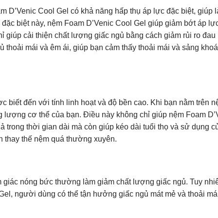
m D’Venic Cool Gel có khả năng hấp thụ áp lực đặc biệt, giúp 
c đặc biệt này, nệm Foam D’Venic Cool Gel giúp giảm bớt áp lực
ỉ giúp cải thiện chất lượng giấc ngủ bằng cách giảm rủi ro đau
 thoải mái và êm ái, giúp bạn cảm thấy thoải mái và sảng khoá
 biết đến với tính linh hoạt và độ bền cao. Khi bạn nằm trên 
ọng lượng cơ thể của bạn. Điều này không chỉ giúp nệm Foam D’
ả trong thời gian dài mà còn giúp kéo dài tuổi thọ và sử dụng 
ần thay thế nệm quá thường xuyên.
m giác nóng bức thường làm giảm chất lượng giấc ngủ. Tuy nhi
el, người dùng có thể tận hưởng giấc ngủ mát mẻ và thoải má