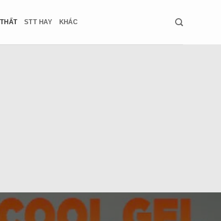
 THẤT
STT HAY
KHÁC