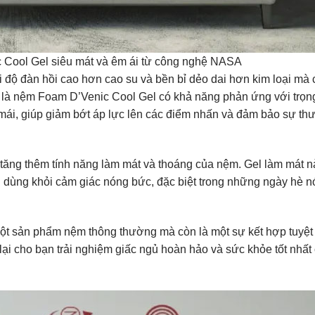
 Cool Gel siêu mát và êm ái từ công nghệ NASA
độ đàn hồi cao hơn cao su và bền bỉ dẻo dai hơn kim loại mà 
ĩa là nệm Foam D’Venic Cool Gel có khả năng phản ứng với trọ
 mái, giúp giảm bớt áp lực lên các điểm nhấn và đảm bảo sự thư 
 tăng thêm tính năng làm mát và thoáng của nệm. Gel làm mát n
ời dùng khỏi cảm giác nóng bức, đặc biệt trong những ngày hè 
ột sản phẩm nệm thông thường mà còn là một sự kết hợp tuyệt
 lại cho bạn trải nghiệm giấc ngủ hoàn hảo và sức khỏe tốt nhất