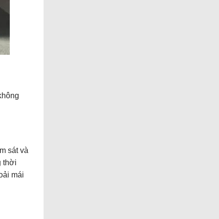
không
m sát và
 thời
oải mái