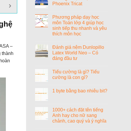
Phoenix Tricat
Tiểu
sử
Không
nhạc
có
sĩ
Phương pháp dạy học
bình
Văn
luận
nghệ
môn Toán lớp 4 giúp học
Cao
ở
sinh tiếp thu nhanh và yêu
Đánh
giá
thích môn học
nệm
Vạn
Không
Thành
có
NASA –
Đánh giá nệm Dunlopillo
Phoenix
bình
Tricat
luận
Latex World Neo – Có
g thành
ở
đáng đầu tư
Phương
 hoàn
pháp
Không
dạy
có
học
Tiểu cường là gì? Tiểu
bình
môn
luận
cường là con gì?
Toán
ở
lớp
Đánh
Không
4
giá
có
giúp
1 byte bằng bao nhiêu bit?
nệm
bình
học
Dunlopillo
luận
sinh
Không
Latex
ở
tiếp
có
World
Tiểu
thu
bình
Neo
cường
nhanh
luận
1000+ cách đặt tên tiếng
–
là
và
ở
Có
gì?
Anh hay cho nữ sang
yêu
1
đáng
Tiểu
thích
byte
chảnh, cao quý và ý nghĩa
đầu
cường
môn
bằng
tư
là
học
bao
Không
con
nhiêu
có