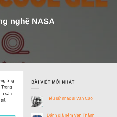
ông nghệ NASA
hững ứng
BÀI VIẾT MỚI NHẤT
. Trong
ành sản
Tiểu sử nhạc sĩ Văn Cao
trải
Không
có
bình
luận
Đánh giá nệm Vạn Thành
ở