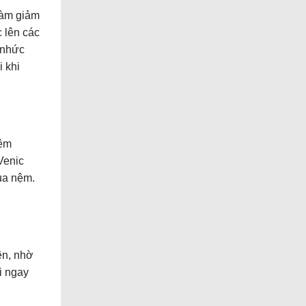
làm giảm
 lên các
 nhức
i khi
nệm
Venic
của nệm.
ên, nhờ
i ngay