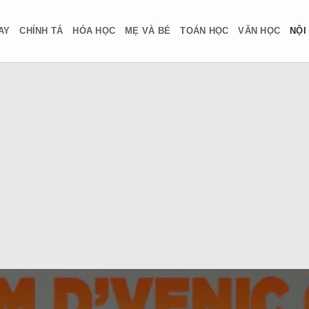
AY
CHÍNH TẢ
HÓA HỌC
MẸ VÀ BÉ
TOÁN HỌC
VĂN HỌC
NỘI