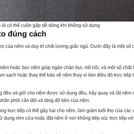
 là có thể cuộn gấp dễ dàng khi không sử dụng
xo đúng cách
họ của nệm và duy trì chất lượng giấc ngủ. Dưới đây là một số 
ệm hoặc bọc nệm giúp ngăn chặn bụi, mồ hôi, và một số chất 
m sạch hoặc thay thế bảo vệ nệm thay vì làm điều đó trực tiếp 
 đều và giữ cho nệm được sử dụng đều, hãy quay và lật nệm 
 phân phối cân đối và tăng độ bền của nệm.
g trực tiếp có thể gây hại cho nệm, làm giảm tuổi thọ của các v
 dụng rèm cửa hoặc đặt nệm ở nơi không tiếp xúc trực tiếp vớ