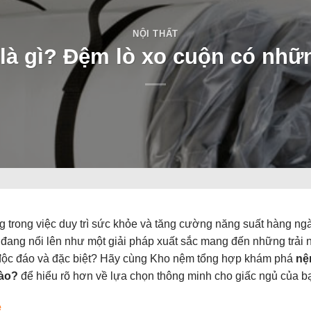
NỘI THẤT
là gì? Đệm lò xo cuộn có nh
g trong việc duy trì sức khỏe và tăng cường năng suất hàng ng
 đang nổi lên như một giải pháp xuất sắc mang đến những trải
n độc đáo và đặc biệt? Hãy cùng Kho nệm tổng hợp khám phá
nệ
nào?
để hiểu rõ hơn về lựa chọn thông minh cho giấc ngủ của b
ẻ