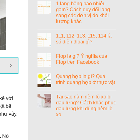
gì?
1 lạng bằng bao nhiêu
bit?
bình
luận
gam? Cách quy đổi lạng
ở
sang các đơn vị đo khối
1000+
cách
lượng khác
đặt
tên
Không
tiếng
có
111, 112, 113, 115, 114 là
Anh
bình
hay
luận
số điện thoại gì?
ở
cho
1
nữ
Không
lạng
sang
có
Flop là gì? Ý nghĩa của
bằng
chảnh,
bình
bao
cao
luận
Flop trên Facebook
nhiêu
ở
quý
gam?
111,
và
Không
Cách
112,
ý
có
Quang hợp là gì? Quá
quy
113,
nghĩa
bình
đổi
115,
luận
trình quang hợp ở thực vật
lạng
114
ở
sang
là
Flop
Không
các
số
là
có
Tại sao nằm nệm lò xo bị
đơn
điện
gì?
bình
kế với
vị
thoại
Ý
luận
đau lưng? Cách khắc phục
đo
gì?
nghĩa
ở
một bề
đau lưng khi dùng nệm lò
khối
của
Quang
lượng
Flop
hợp
như vậy,
xo
khác
trên
là
Facebook
gì?
Không
Quá
có
trình
bình
quang
luận
. Nó
ở
hợp