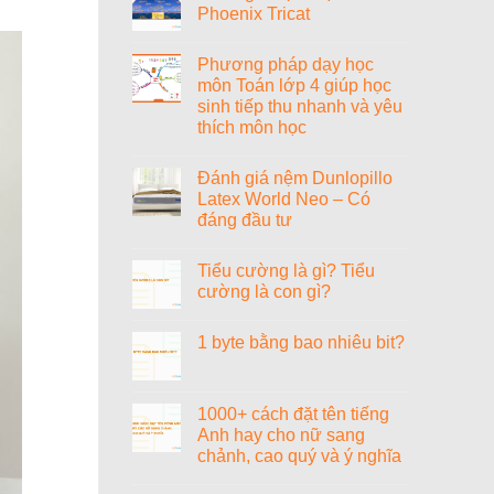
Phoenix Tricat
Tiểu
sử
Không
nhạc
có
sĩ
Phương pháp dạy học
bình
Văn
luận
môn Toán lớp 4 giúp học
Cao
ở
sinh tiếp thu nhanh và yêu
Đánh
giá
thích môn học
nệm
Vạn
Không
Thành
có
Đánh giá nệm Dunlopillo
Phoenix
bình
Tricat
luận
Latex World Neo – Có
ở
đáng đầu tư
Phương
pháp
Không
dạy
có
học
Tiểu cường là gì? Tiểu
bình
môn
luận
cường là con gì?
Toán
ở
lớp
Đánh
Không
4
giá
có
giúp
1 byte bằng bao nhiêu bit?
nệm
bình
học
Dunlopillo
luận
sinh
Không
Latex
ở
tiếp
có
World
Tiểu
thu
bình
Neo
cường
nhanh
luận
1000+ cách đặt tên tiếng
–
là
và
ở
Có
gì?
Anh hay cho nữ sang
yêu
1
đáng
Tiểu
thích
byte
chảnh, cao quý và ý nghĩa
đầu
cường
môn
bằng
tư
là
học
bao
Không
con
nhiêu
có