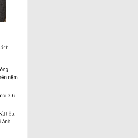
cách
lỏng
trên nệm
mỗi 3-6
ật liệu.
i ánh