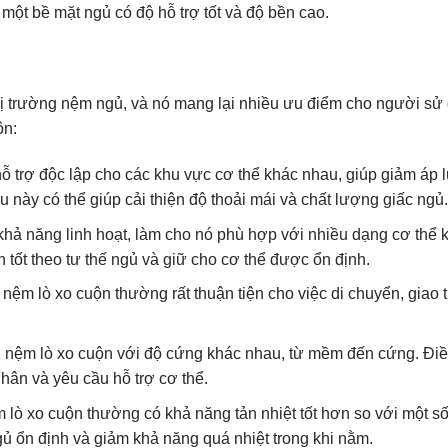
t bề mặt ngủ có độ hỗ trợ tốt và độ bền cao.
hị trường nệm ngủ, và nó mang lại nhiều ưu điểm cho người sử
ộn:
 trợ độc lập cho các khu vực cơ thể khác nhau, giúp giảm áp l
 này có thể giúp cải thiện độ thoải mái và chất lượng giấc ngủ.
hả năng linh hoạt, làm cho nó phù hợp với nhiều dạng cơ thể 
 tốt theo tư thế ngủ và giữ cho cơ thể được ổn định.
 nệm lò xo cuộn thường rất thuận tiện cho việc di chuyển, giao
ại nệm lò xo cuộn với độ cứng khác nhau, từ mềm đến cứng. Đi
hân và yêu cầu hỗ trợ cơ thể.
 lò xo cuộn thường có khả năng tản nhiệt tốt hơn so với một số
ngủ ổn định và giảm khả năng quá nhiệt trong khi nằm.