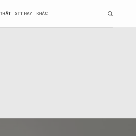
 THẤT
STT HAY
KHÁC