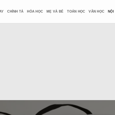
AY
CHÍNH TẢ
HÓA HỌC
MẸ VÀ BÉ
TOÁN HỌC
VĂN HỌC
NỘI