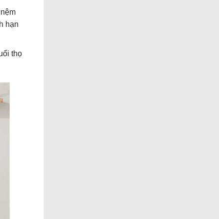
c nệm
ch hạn
uổi thọ