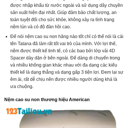
được nhập khẩu từ nước ngoài và sử dụng dây chuyền
sản xuất hiện đại nhất. Giúp đảm bảo chất lượng, an
toàn tuyệt đối cho sức khỏe, không xảy ra tình trạng
nệm lún và có độ đàn hồi cao.
Để nói nệm cao su non hãng nào tốt chỉ có thể nói là cái
tên Tatana đã làm rất tốt vai trò của mình. Với lợi thế,
nệm được thiết kế tinh tế, có các bao bởi lớp vải 4D
Spacer dày dặn ở bên ngoài. Để dàng di chuyển trong
và nhiều không gian khác nhau với đa dạng các kiểu
thiết kế là dạng thẳng và dạng gấp 3 tiện lợi. Đem lại sự
êm ái, rất dễ chịu nên được nhiều người dùng khá là
ưa chuộng.
Nệm cao su non thương hiệu American