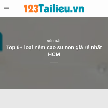
Bỏ
qua
nội
dung
NỘI THẤT
Top 6+ loại nệm cao su non giá rẻ nhất
HCM