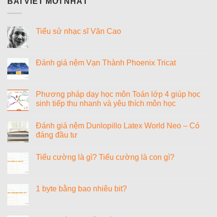
BÀI VIẾT MỚI NHẤT
Tiểu sử nhạc sĩ Văn Cao
Không
có
bình
luận
Đánh giá nệm Vạn Thành Phoenix Tricat
ở
Tiểu
Không
sử
có
nhạc
bình
sĩ
luận
Phương pháp dạy học môn Toán lớp 4 giúp học
Văn
ở
sinh tiếp thu nhanh và yêu thích môn học
Cao
Đánh
giá
Không
nệm
có
Vạn
Đánh giá nệm Dunlopillo Latex World Neo – Có
bình
Thành
luận
đáng đầu tư
Phoenix
ở
Tricat
Phương
Không
pháp
có
Tiểu cường là gì? Tiểu cường là con gì?
dạy
bình
học
luận
Không
môn
ở
có
Toán
Đánh
bình
lớp
giá
luận
1 byte bằng bao nhiêu bit?
4
nệm
ở
giúp
Dunlopillo
Tiểu
Không
học
Latex
cường
có
sinh
World
là
bình
tiếp
Neo
gì?