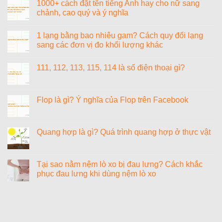
luận
1000+ cách đặt tên tiếng Anh hay cho nữ sang
thu
–
Tiểu
ở
nhanh
Có
chảnh, cao quý và ý nghĩa
cường
1
và
đáng
là
byte
yêu
đầu
Không
con
bằng
thích
tư
có
gì?
bao
1 lạng bằng bao nhiêu gam? Cách quy đổi lạng
môn
bình
nhiêu
học
luận
sang các đơn vị đo khối lượng khác
bit?
ở
1000+
Không
cách
có
111, 112, 113, 115, 114 là số điện thoại gì?
đặt
bình
tên
luận
Không
tiếng
ở
có
Anh
1
bình
hay
lạng
luận
Flop là gì? Ý nghĩa của Flop trên Facebook
cho
bằng
ở
nữ
bao
111,
Không
sang
nhiêu
112,
có
chảnh,
gam?
113,
bình
cao
Cách
115,
luận
Quang hợp là gì? Quá trình quang hợp ở thực vật
quý
quy
114
ở
và
đổi
là
Flop
Không
ý
lạng
số
là
có
nghĩa
sang
điện
gì?
bình
các
thoại
Ý
luận
Tại sao nằm nệm lò xo bị đau lưng? Cách khắc
đơn
gì?
nghĩa
ở
vị
phục đau lưng khi dùng nệm lò xo
của
Quang
đo
Flop
hợp
khối
Không
trên
là
lượng
có
Facebook
gì?
khác
bình
Quá
luận
trình
ở
quang
Tại
hợp
sao