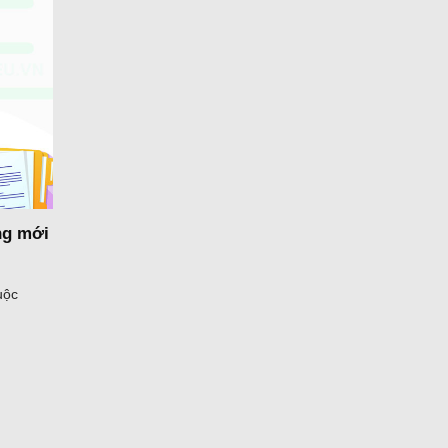
ng mới
uộc