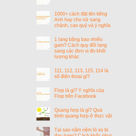
Không
Latex
ở
tiếp
có
World
Tiểu
thu
bình
Neo
cường
nhanh
luận
1000+ cách đặt tên tiếng
–
là
và
ở
Có
gì?
Anh hay cho nữ sang
yêu
1
đáng
Tiểu
thích
byte
chảnh, cao quý và ý nghĩa
đầu
cường
môn
bằng
tư
là
học
bao
Không
con
nhiêu
có
gì?
1 lạng bằng bao nhiêu
bit?
bình
luận
gam? Cách quy đổi lạng
ở
sang các đơn vị đo khối
1000+
cách
lượng khác
đặt
tên
Không
tiếng
có
111, 112, 113, 115, 114 là
Anh
bình
hay
luận
số điện thoại gì?
ở
cho
1
nữ
Không
lạng
sang
có
Flop là gì? Ý nghĩa của
bằng
chảnh,
bình
bao
cao
luận
Flop trên Facebook
nhiêu
ở
quý
gam?
111,
và
Không
Cách
112,
ý
có
Quang hợp là gì? Quá
quy
113,
nghĩa
bình
đổi
115,
luận
trình quang hợp ở thực vật
lạng
114
ở
sang
là
Flop
Không
các
số
là
có
Tại sao nằm nệm lò xo bị
đơn
điện
gì?
bình
vị
thoại
Ý
luận
đau lưng? Cách khắc phục