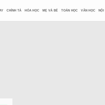
AY
CHÍNH TẢ
HÓA HỌC
MẸ VÀ BÉ
TOÁN HỌC
VĂN HỌC
NỘI