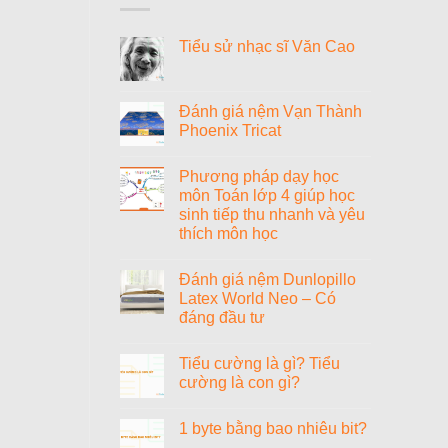
Tiểu sử nhạc sĩ Văn Cao
Không
có
bình
luận
Đánh giá nệm Vạn Thành
ở
Phoenix Tricat
Tiểu
sử
Không
nhạc
có
sĩ
Phương pháp dạy học
bình
Văn
luận
môn Toán lớp 4 giúp học
Cao
ở
sinh tiếp thu nhanh và yêu
Đánh
giá
thích môn học
nệm
Vạn
Không
Thành
có
Đánh giá nệm Dunlopillo
Phoenix
bình
Tricat
luận
Latex World Neo – Có
ở
đáng đầu tư
Phương
pháp
Không
dạy
có
học
Tiểu cường là gì? Tiểu
bình
môn
luận
cường là con gì?
Toán
ở
lớp
Đánh
Không
4
giá
có
giúp
1 byte bằng bao nhiêu bit?
nệm
bình
học
Dunlopillo
luận
sinh