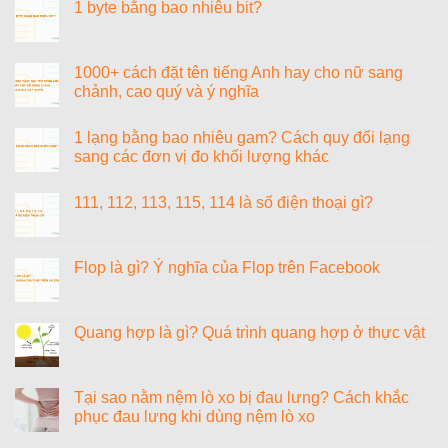
luận
1 byte bằng bao nhiêu bit?
4
nệm
ở
giúp
Dunlopillo
Tiểu
Không
học
Latex
cường
có
sinh
World
là
bình
tiếp
Neo
gì?
luận
1000+ cách đặt tên tiếng Anh hay cho nữ sang
thu
–
Tiểu
ở
nhanh
Có
chảnh, cao quý và ý nghĩa
cường
1
và
đáng
là
byte
yêu
đầu
Không
con
bằng
thích
tư
có
gì?
bao
1 lạng bằng bao nhiêu gam? Cách quy đổi lạng
môn
bình
nhiêu
học
luận
sang các đơn vị đo khối lượng khác
bit?
ở
1000+
Không
cách
có
111, 112, 113, 115, 114 là số điện thoại gì?
đặt
bình
tên
luận
Không
tiếng
ở
có
Anh
1
bình
hay
lạng
luận
Flop là gì? Ý nghĩa của Flop trên Facebook
cho
bằng
ở
nữ
bao
111,
Không
sang
nhiêu
112,
có
chảnh,
gam?
113,
bình
cao
Cách
115,
luận
Quang hợp là gì? Quá trình quang hợp ở thực vật
quý
quy
114
ở
và
đổi
là
Flop
Không
ý
lạng
số
là
có
nghĩa
sang
điện
gì?
bình
các
thoại
Ý
luận
Tại sao nằm nệm lò xo bị đau lưng? Cách khắc
đơn
gì?
nghĩa
ở
vị
phục đau lưng khi dùng nệm lò xo
của
Quang
đo
Flop
hợp
khối
Không
trên
là