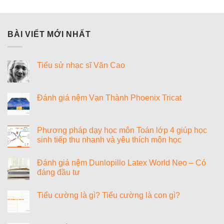
BÀI VIẾT MỚI NHẤT
Tiểu sử nhạc sĩ Văn Cao
Không
có
bình
luận
Đánh giá nệm Vạn Thành Phoenix Tricat
ở
Tiểu
Không
sử
có
nhạc
bình
sĩ
luận
Phương pháp dạy học môn Toán lớp 4 giúp học
Văn
ở
sinh tiếp thu nhanh và yêu thích môn học
Cao
Đánh
giá
Không
nệm
có
Vạn
Đánh giá nệm Dunlopillo Latex World Neo – Có
bình
Thành
luận
đáng đầu tư
Phoenix
ở
Tricat
Phương
Không
pháp
có
Tiểu cường là gì? Tiểu cường là con gì?
dạy
bình
học
luận
Không
môn
ở
có
Toán
Đánh
bình
lớp
giá