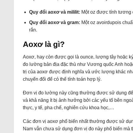
Quy đổi aoxơ và mililit:
Một oz được tính tương 
Quy đổi aoxơ và gram:
Một oz avoirdupois chuẩ
rắn.
Aoxơ là gì?
Aoxơ, hay còn được gọi là ounce, lượng tây hoặc ký 
đo lường bản địa đặc thù như Vương quốc Anh hoặc
trị của aoxơ được định nghĩa và ước lượng khác nhau
chuyển đổi để có thể tính toán hợp lý.
Đơn vị đo lường này cũng thường được sử dụng để đ
và khả năng ít bị ảnh hưởng bởi các yếu tố bên ng
thực, y tế, pha chế, nghiên cứu khoa học,…
Các đơn vị aoxơ phổ biến nhất thường được sử dụng 
Nam vẫn chưa sử dụng đơn vị đo này phổ biến mà th