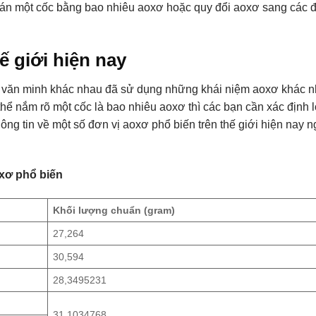
toán một cốc bằng bao nhiêu aoxơ hoặc quy đổi aoxơ sang các đ
ế giới hiện nay
nền văn minh khác nhau đã sử dụng những khái niệm aoxơ khác 
hể nắm rõ một cốc là bao nhiêu aoxơ thì các bạn cần xác định l
ng tin về một số đơn vị aoxơ phổ biến trên thế giới hiện nay 
xơ phổ biến
Khối lượng chuẩn (gram)
27,264
30,594
28,3495231
31,1034768