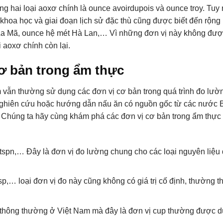
ng hai loại aoxơ chính là ounce avoirdupois và ounce troy. Tuy 
khoa học và giai đoạn lịch sử đặc thù cũng được biết đến rộng 
La Mã, ounce hệ mét Hà Lan,… Vì những đơn vị này không đư
 aoxơ chính còn lại.
ơ bản trong ẩm thực
vẫn thường sử dụng các đơn vị cơ bản trong quá trình đo lườ
ng nghiên cứu hoặc hướng dẫn nấu ăn có nguồn gốc từ các nước
. Chúng ta hãy cùng khám phá các đơn vị cơ bản trong ẩm thực
 tspn,… Đây là đơn vị đo lường chung cho các loại nguyên liệu
sp,… loại đơn vị đo này cũng không có giá trị cố định, thường t
thông thường ở Việt Nam mà đây là đơn vị cup thường được 