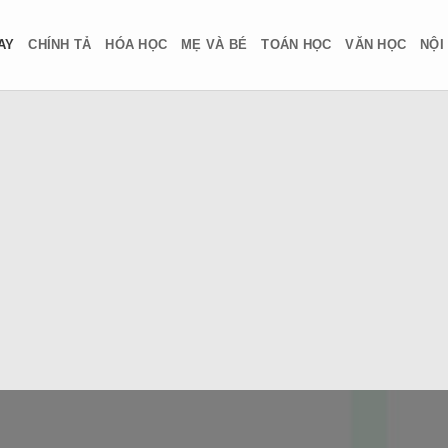
AY
CHÍNH TẢ
HÓA HỌC
MẸ VÀ BÉ
TOÁN HỌC
VĂN HỌC
NỘI