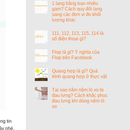
gì?
1 lạng bằng bao nhiêu
bit?
bình
luận
gam? Cách quy đổi lạng
ở
sang các đơn vị đo khối
1000+
cách
lượng khác
đặt
tên
Không
tiếng
có
111, 112, 113, 115, 114 là
Anh
bình
hay
luận
số điện thoại gì?
ở
cho
1
nữ
Không
lạng
sang
có
Flop là gì? Ý nghĩa của
bằng
chảnh,
bình
bao
cao
luận
Flop trên Facebook
nhiêu
ở
quý
gam?
111,
và
Không
Cách
112,
ý
có
Quang hợp là gì? Quá
quy
113,
nghĩa
bình
đổi
115,
luận
trình quang hợp ở thực vật
lạng
114
ở
sang
là
Flop
Không
các
số
là
có
Tại sao nằm nệm lò xo bị
đơn
điện
gì?
bình
vị
thoại
Ý
luận
đau lưng? Cách khắc phục
đo
gì?
nghĩa
ở
đau lưng khi dùng nệm lò
khối
của
Quang
lượng
Flop
hợp
xo
khác
trên
là
Facebook
gì?
Không
Quá
có
trình
bình
ng tin
quang
luận
ở
hợp
ây nhé.