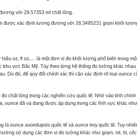
đương với 29.57353 ml chất lỏng.
n được xác định tương đương với 28.3495231 gram khối lượn
hiệu oz, fl oz,… là một đơn vị đo khối lượng phổ biến trong một
 khu vực Bắc Mỹ. Tùy theo từng hệ thống đo lường khác nhau
. Do đó, để quy đổi chính xác thì cần xác định rõ loại ounce c
o chất lỏng trong các nghiên cứu quốc tế. Nhờ vào tính chính
oài, ounce đã và đang được áp dụng trong các lĩnh vực khác nh
là ounce avoirdupois quốc tế và ounce troy quốc tế. Tuy nhiên
ường sử dụng các đơn vị đo lường khác như gram, ml, lit, cốc