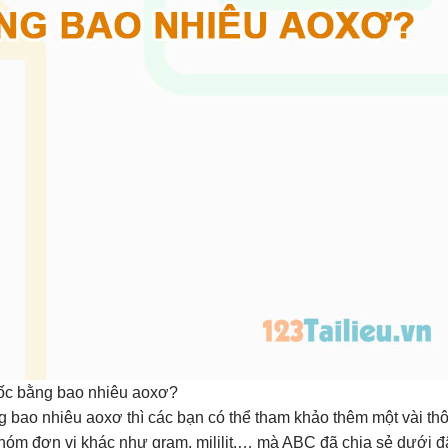
ốc bằng bao nhiêu aoxơ?
ng bao nhiêu aoxơ thì các bạn có thể tham khảo thêm một vài thô
nhóm đơn vị khác như gram, mililit,… mà ABC đã chia sẻ dưới đ