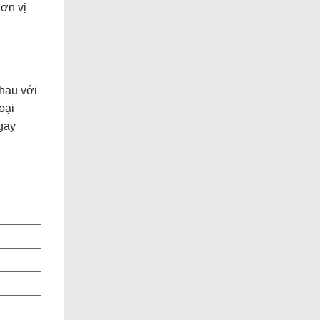
ơn vị
nhau với
oại
ngay