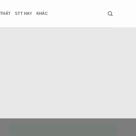
 THẤT
STT HAY
KHÁC