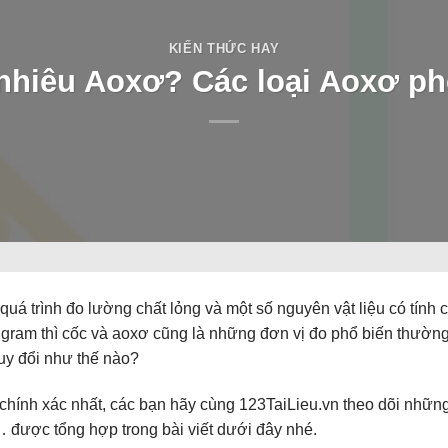
KIẾN THỨC HAY
hiêu Aoxơ? Các loại Aoxơ phổ
quá trình đo lường chất lỏng và một số nguyên vật liệu có tính 
à gram thì cốc và aoxơ cũng là những đơn vị đo phổ biến thườn
quy đổi như thế nào?
chính xác nhất, các bạn hãy cùng 123TaiLieu.vn theo dõi những
,… được tổng hợp trong bài viết dưới đây nhé.