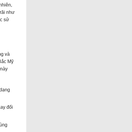
nhiên,
rãi như
ợc sử
ng và
 Bắc Mỹ
 này
 dạng
hay đổi
dùng