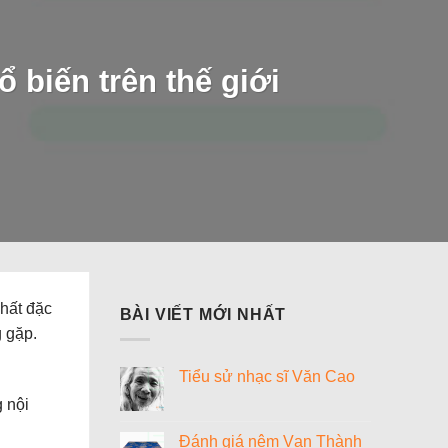
 biến trên thế giới
chất đặc
BÀI VIẾT MỚI NHẤT
g gặp.
Tiểu sử nhạc sĩ Văn Cao
Không
 nội
có
bình
luận
Đánh giá nệm Vạn Thành
ở