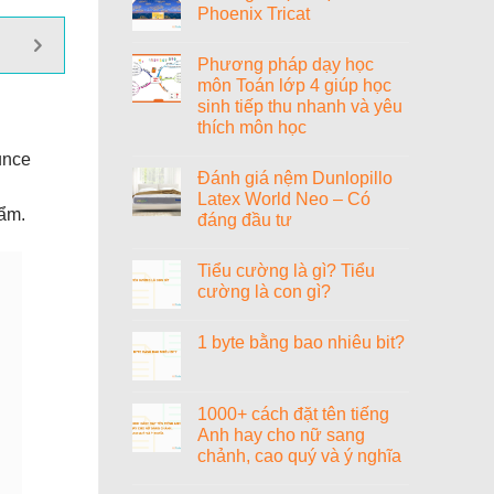
Phoenix Tricat
Tiểu
sử
Không
nhạc
có
sĩ
Phương pháp dạy học
bình
Văn
luận
môn Toán lớp 4 giúp học
Cao
ở
sinh tiếp thu nhanh và yêu
Đánh
giá
thích môn học
nệm
Vạn
Không
unce
Thành
có
Đánh giá nệm Dunlopillo
Phoenix
bình
Tricat
luận
Latex World Neo – Có
ở
hẩm.
đáng đầu tư
Phương
pháp
Không
dạy
có
học
Tiểu cường là gì? Tiểu
bình
môn
luận
cường là con gì?
Toán
ở
lớp
Đánh
Không
4
giá
có
giúp
1 byte bằng bao nhiêu bit?
nệm
bình
học
Dunlopillo
luận
sinh
Không
Latex
ở
tiếp
có
World
Tiểu
thu
bình
Neo
cường
nhanh
luận
1000+ cách đặt tên tiếng
–
là
và
ở
Có
gì?
Anh hay cho nữ sang
yêu
1
đáng
Tiểu
thích
byte
chảnh, cao quý và ý nghĩa
đầu
cường
môn
bằng
tư
là
học
bao
Không
con
nhiêu
có