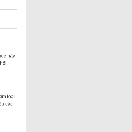
nce này
khối
im loại
ếu các