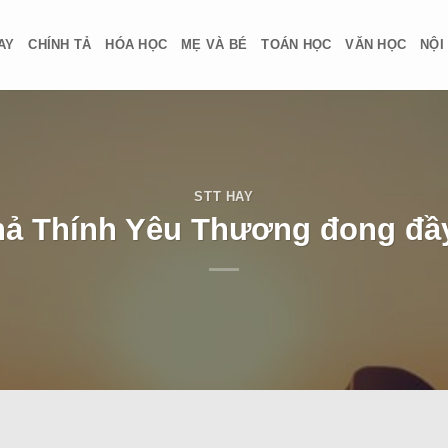
AY
CHÍNH TẢ
HÓA HỌC
MẸ VÀ BÉ
TOÁN HỌC
VĂN HỌC
NỘI
STT HAY
hả Thính Yêu Thương đong đầy