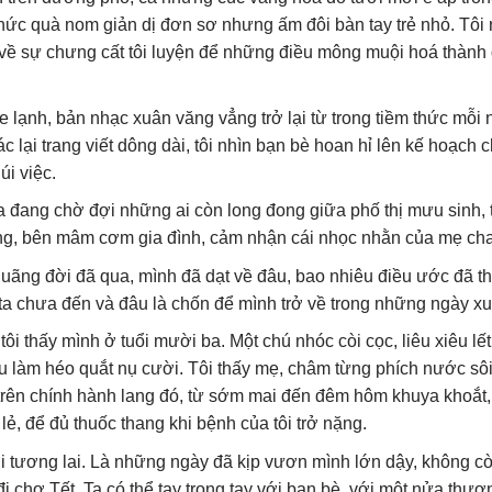
ức quà nom giản dị đơn sơ nhưng ấm đôi bàn tay trẻ nhỏ. Tôi 
về sự chưng cất tôi luyện để những điều mông muội hoá thành 
e lạnh, bản nhạc xuân văng vẳng trở lại từ trong tiềm thức mỗi
c lại trang viết dông dài, tôi nhìn bạn bè hoan hỉ lên kế hoạch 
i việc.
 ga đang chờ đợi những ai còn long đong giữa phố thị mưu sinh, 
hưng, bên mâm cơm gia đình, cảm nhận cái nhọc nhằn của mẹ cha
t quãng đời đã qua, mình đã dạt về đâu, bao nhiêu điều ước đã t
 ta chưa đến và đâu là chốn để mình trở về trong những ngày x
ôi thấy mình ở tuổi mười ba. Một chú nhóc còi cọc, liêu xiêu lế
u làm héo quắt nụ cười. Tôi thấy mẹ, châm từng phích nước sôi
i trên chính hành lang đó, từ sớm mai đến đêm hôm khuya khoắt,
, để đủ thuốc thang khi bệnh của tôi trở nặng.
ới tương lai. Là những ngày đã kịp vươn mình lớn dậy, không c
i chợ Tết. Ta có thể tay trong tay với bạn bè, với một nửa thươ