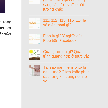
gam? Cách quy đổi lạng
ở
sang các đơn vị đo khối
1000+
cách
lượng khác
đặt
tên
Không
tiếng
có
111, 112, 113, 115, 114 là
Anh
bình
thương.
hay
luận
số điện thoại gì?
ở
cho
lieu.vn
1
nữ
Không
lạng
sang
có
ệt đấy!
Flop là gì? Ý nghĩa của
bằng
chảnh,
bình
bao
cao
luận
Flop trên Facebook
nhiêu
ở
quý
gam?
111,
và
Không
Cách
112,
ý
có
Quang hợp là gì? Quá
quy
113,
nghĩa
bình
đổi
115,
luận
trình quang hợp ở thực vật
lạng
114
ở
sang
là
Flop
Không
các
số
là
có
Tại sao nằm nệm lò xo bị
đơn
điện
gì?
bình
vị
thoại
Ý
luận
đau lưng? Cách khắc phục
đo
gì?
nghĩa
ở
đau lưng khi dùng nệm lò
khối
của
Quang
lượng
Flop
hợp
xo
khác
trên
là
Facebook
gì?
Không
Quá
có
trình
bình
quang
luận
ở
hợp
Tại
ở
sao
thực
nằm
vật