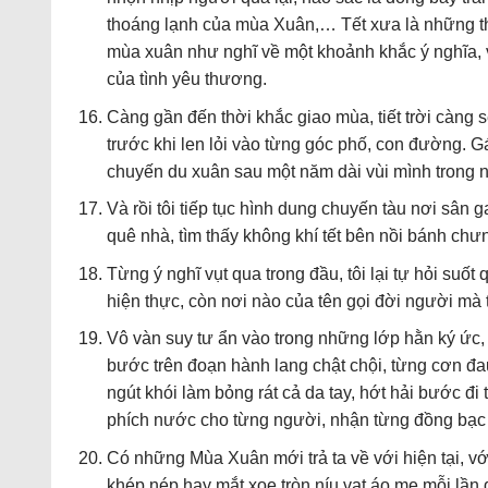
thoáng lạnh của mùa Xuân,… Tết xưa là những th
mùa xuân như nghĩ về một khoảnh khắc ý nghĩa, 
của tình yêu thương.
Càng gần đến thời khắc giao mùa, tiết trời càng s
trước khi len lỏi vào từng góc phố, con đường. Gá
chuyến du xuân sau một năm dài vùi mình trong nú
Và rồi tôi tiếp tục hình dung chuyến tàu nơi sân
quê nhà, tìm thấy không khí tết bên nồi bánh c
Từng ý nghĩ vụt qua trong đầu, tôi lại tự hỏi suố
hiện thực, còn nơi nào của tên gọi đời người mà
Vô vàn suy tư ẩn vào trong những lớp hằn ký ức, t
bước trên đoạn hành lang chật chội, từng cơn đa
ngút khói làm bỏng rát cả da tay, hớt hải bước đ
phích nước cho từng người, nhận từng đồng bạc lẻ
Có những Mùa Xuân mới trả ta về với hiện tại, v
khép nép hay mắt xoe tròn níu vạt áo mẹ mỗi lần đ