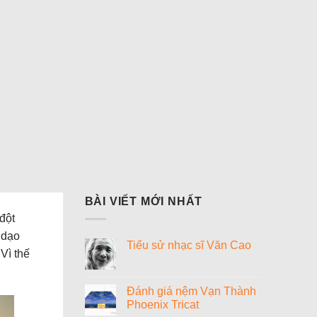
BÀI VIẾT MỚI NHẤT
đột
 dạo
Tiểu sử nhạc sĩ Văn Cao
Vì thế
Không
có
bình
luận
Đánh giá nệm Vạn Thành
ở
Phoenix Tricat
Tiểu
sử