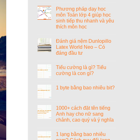
Không
nhạc
có
sĩ
Phương pháp dạy học
bình
Văn
luận
môn Toán lớp 4 giúp học
Cao
ở
sinh tiếp thu nhanh và yêu
Đánh
giá
thích môn học
nệm
Vạn
Không
Thành
có
Đánh giá nệm Dunlopillo
Phoenix
bình
Tricat
luận
Latex World Neo – Có
ở
đáng đầu tư
Phương
pháp
Không
dạy
có
học
Tiểu cường là gì? Tiểu
bình
môn
luận
cường là con gì?
Toán
ở
lớp
Đánh
Không
4
giá
có
giúp
1 byte bằng bao nhiêu bit?
nệm
bình
học
Dunlopillo
luận
sinh
Không
Latex
ở
tiếp
có
World
Tiểu
thu
bình
Neo
cường
nhanh
luận
1000+ cách đặt tên tiếng
–
là
và
ở
Có
gì?
Anh hay cho nữ sang
yêu
1
đáng
Tiểu
thích
byte
chảnh, cao quý và ý nghĩa
đầu
cường
môn
bằng
tư
là
học
bao
Không
con
nhiêu
có
gì?
1 lạng bằng bao nhiêu
bit?
bình
luận