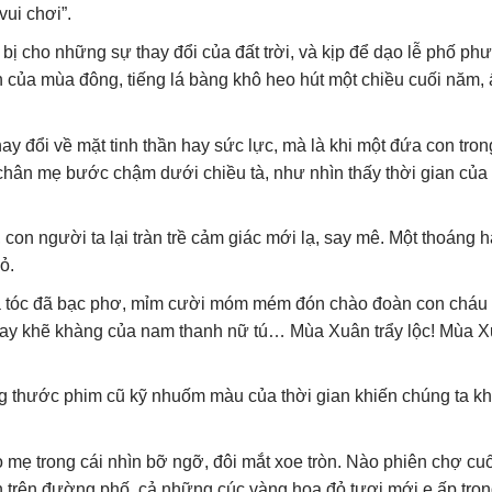
vui chơi”.
ị cho những sự thay đổi của đất trời, và kịp để dạo lễ phố ph
nh của mùa đông, tiếng lá bàng khô heo hút một chiều cuối năm, ấ
ay đổi về mặt tinh thần hay sức lực, mà là khi một đứa con trong
chân mẹ bước chậm dưới chiều tà, như nhìn thấy thời gian của
con người ta lại tràn trề cảm giác mới lạ, say mê. Một thoáng 
ỏ.
 tóc đã bạc phơ, mỉm cười móm mém đón chào đoàn con cháu 
 tay khẽ khàng của nam thanh nữ tú… Mùa Xuân trẩy lộc! Mùa X
g thước phim cũ kỹ nhuốm màu của thời gian khiến chúng ta k
o mẹ trong cái nhìn bỡ ngỡ, đôi mắt xoe tròn. Nào phiên chợ cu
àn trên đường phố, cả những cúc vàng hoa đỏ tươi mới e ấp tro