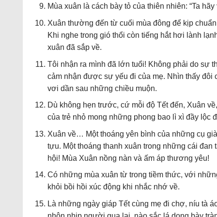
Mùa xuân là cách bày tỏ của thiên nhiên: “Ta hãy 
Xuân thường đến từ cuối mùa đông để kịp chuẩn b
Khi nghe trong gió thổi còn tiếng hắt hơi lành lạ
xuân đã sắp về.
Tôi nhận ra mình đã lớn tuổi! Không phải do sự th
cảm nhận được sự yếu đi của mẹ. Nhìn thấy đôi 
vơi dần sau những chiều muộn.
Dù không hẹn trước, cứ mỗi độ Tết đến, Xuân về, 
của trẻ nhỏ mong những phong bao lì xì đầy lộc đ
Xuân về… Một thoáng yên bình của những cụ già
tựu. Một thoáng thanh xuân trong những cái đan
hội! Mùa Xuân nồng nàn và ấm áp thương yêu!
Có những mùa xuân từ trong tiềm thức, với nhữn
khỏi bồi hồi xúc động khi nhắc nhớ về.
Là những ngày giáp Tết cùng mẹ đi chợ, níu tà á
nhộn nhịp người qua lại, nào sắc lá dong bày tr