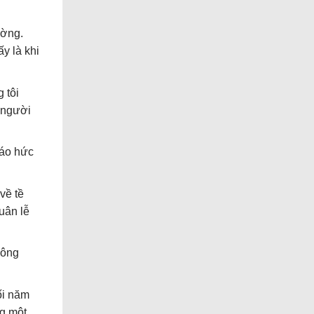
ường.
y là khi
 tôi
 người
háo hức
về tề
uân lễ
hông
ối năm
ng một