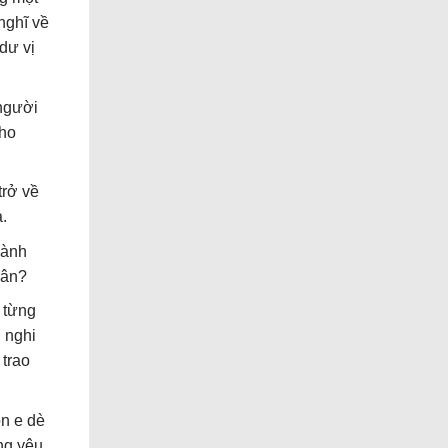
nghĩ về
dư vị
 người
cho
trở về
.
hành
uân?
t từng
 nghi
 trao
òn e dè
ng yêu,