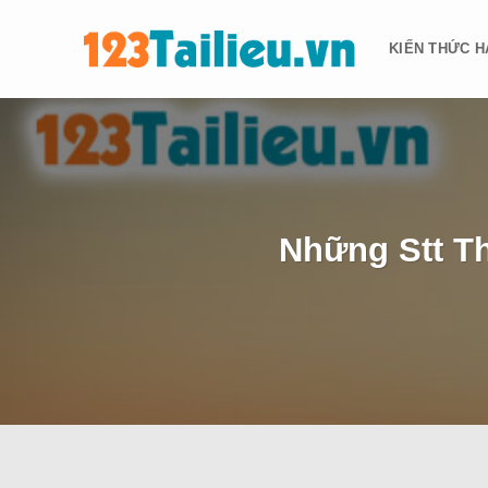
Bỏ
qua
KIẾN THỨC H
nội
dung
Những Stt T