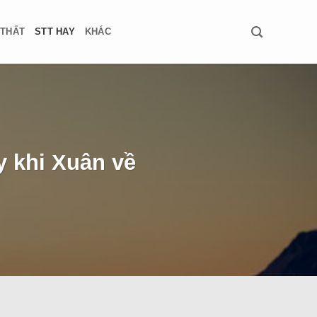
 THẤT
STT HAY
KHÁC
 khi Xuân về