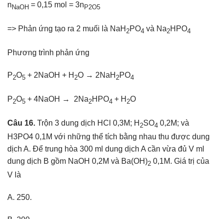
n
= 0,15 mol = 3n
NaOH
P2O5
=> Phản ứng tạo ra 2 muối là NaH
PO
và Na
HPO
2
4
2
4
Phương trình phản ứng
P
O
+ 2NaOH + H
O → 2NaH
PO
2
5
2
2
4
P
O
+ 4NaOH → 2Na
HPO
+ H
O
2
5
2
4
2
Câu 16.
Trộn 3 dung dịch HCl 0,3M; H
SO
0,2M; và
2
4
H3PO4 0,1M với những thể tích bằng nhau thu được dung
dịch A. Để trung hòa 300 ml dung dịch A cần vừa đủ V ml
dung dịch B gồm NaOH 0,2M và Ba(OH)
0,1M. Giá trị của
2
V là
A. 250.