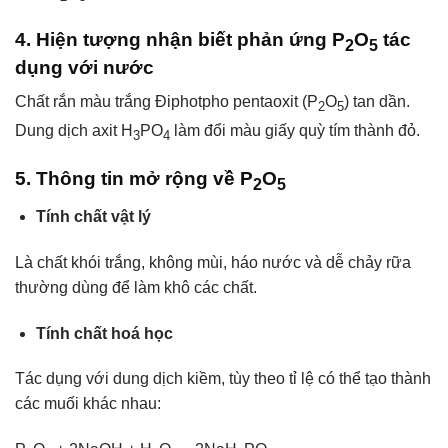
4. Hiện tượng nhận biết phản ứng P
O
tác
2
5
dụng với nước
Chất rắn màu trắng Điphotpho pentaoxit (P
O
) tan dần.
2
5
Dung dịch axit H
PO
làm đổi màu giấy quỳ tím thành đỏ.
3
4
5. Thông tin mở rộng về P
O
2
5
Tính chất vật lý
Là chất khói trắng, không mùi, háo nước và dễ chảy rữa
thường dùng để làm khô các chất.
Tính chất hoá học
Tác dụng với dung dịch kiềm, tùy theo tỉ lệ có thể tạo thành
các muối khác nhau: