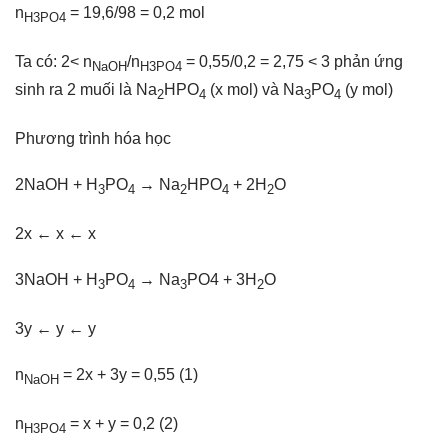
n
= 19,6/98 = 0,2 mol
H3PO4
Ta có: 2< n
/n
= 0,55/0,2 = 2,75 < 3 phản ứng
NaOH
H3PO4
sinh ra 2 muối là Na
HPO
(x mol) và Na
PO
(y mol)
2
4
3
4
Phương trình hóa học
2NaOH + H
PO
→ Na
HPO
+ 2H
O
3
4
2
4
2
2x ← x ← x
3NaOH + H
PO
→ Na
PO4 + 3H
O
3
4
3
2
3y ← y ← y
n
= 2x + 3y = 0,55 (1)
NaOH
n
= x + y = 0,2 (2)
H3PO4