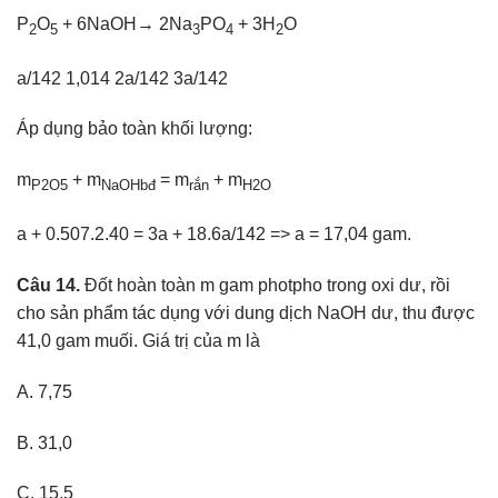
P
O
+ 6NaOH→ 2Na
PO
+ 3H
O
2
5
3
4
2
a/142 1,014 2a/142 3a/142
Áp dụng bảo toàn khối lượng:
m
+ m
= m
+ m
P2O5
NaOHbđ
rắn
H2O
a + 0.507.2.40 = 3a + 18.6a/142 => a = 17,04 gam.
Câu 14.
Đốt hoàn toàn m gam photpho trong oxi dư, rồi
cho sản phẩm tác dụng với dung dịch NaOH dư, thu được
41,0 gam muối. Giá trị của m là
A. 7,75
B. 31,0
C. 15,5