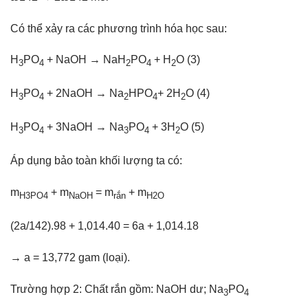
Có thể xảy ra các phương trình hóa học sau:
H
PO
+ NaOH → NaH
PO
+ H
O (3)
3
4
2
4
2
H
PO
+ 2NaOH → Na
HPO
+ 2H
O (4)
3
4
2
4
2
H
PO
+ 3NaOH → Na
PO
+ 3H
O (5)
3
4
3
4
2
Áp dụng bảo toàn khối lượng ta có:
m
+ m
= m
+ m
H3PO4
NaOH
rắn
H2O
(2a/142).98 + 1,014.40 = 6a + 1,014.18
→ a = 13,772 gam (loại).
Trường hợp 2: Chất rắn gồm: NaOH dư; Na
PO
3
4