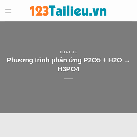
Bỏ
qua
nội
dung
HÓA HỌC
Phương trình phản ứng P2O5 + H2O →
H3PO4