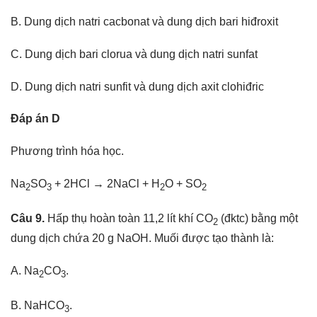
B. Dung dịch natri cacbonat và dung dịch bari hiđroxit
C. Dung dịch bari clorua và dung dịch natri sunfat
D. Dung dịch natri sunfit và dung dịch axit clohiđric
Đáp án D
Phương trình hóa học.
Na
SO
+ 2HCl → 2NaCl + H
O + SO
2
3
2
2
Câu 9.
Hấp thụ hoàn toàn 11,2 lít khí CO
(đktc) bằng một
2
dung dịch chứa 20 g NaOH. Muối được tạo thành là:
A. Na
CO
.
2
3
B. NaHCO
.
3