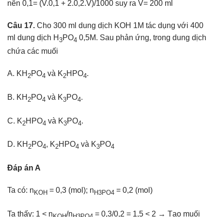
nên 0,1= (V.0,1 + 2.0,2.V)/1000 suy ra V= 200 ml
Câu 17.
Cho 300 ml dung dịch KOH 1M tác dụng với 400
ml dung dịch H
PO
0,5M. Sau phản ứng, trong dung dịch
3
4
chứa các muối
A. KH
PO
và K
HPO
.
2
4
2
4
B. KH
PO
và K
PO
.
2
4
3
4
C. K
HPO
và K
PO
.
2
4
3
4
D. KH
PO
, K
HPO
và K
PO
2
4
2
4
3
4
Đáp án A
Ta có: n
= 0,3 (mol); n
= 0,2 (mol)
KOH
H3PO4
Ta thấy: 1 < n
/n
= 0,3/0,2 = 1,5 < 2 → Tạo muối
KOH
H3PO4