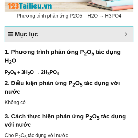
Phương trình phản ứng P2O5 + H2O → H3PO4
Mục lục
1. Phương trình phản ứng P
O
tác dụng
2
5
H
O
2
P
O
+ 3H
O → 2H
PO
2
5
2
3
4
2. Điều kiện phản ứng P
O
tác dụng với
2
5
nước
Không có
3. Cách thực hiện phản ứng P
O
tác dụng
2
5
với nước
Cho P
O
tác dụng với nước
2
5