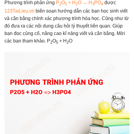
Phương trình phản ứng
P
O
+ H
O → H
PO
được
2
5
2
3
4
123TaiLieu.vn
biên soạn hướng dẫn các bạn học sinh viết
và cân bằng chính xác phương trình hóa học. Cũng như từ
đó đưa ra các nội dung câu hỏi lý thuyết liên quan. Giúp
bạn đọc củng cố, nâng cao kĩ năng viết và cân bằng. Mời
các bạn tham khảo. P
O
+ H
O
2
5
2