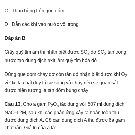
C . Than hồng trên que đóm
D . Dẫn các khí vào nước vôi trong
Đáp án B
Giấy quỳ tím ẩm thì nhận biết được SO
do SO
tan trong
2
2
nước tạo dung dịch axit làm quỳ tím hóa đỏ
Dùng que đóm cháy dở còn tàn đỏ nhận biết được khí O
2
vì Oxi là chất duy trì sự sống và cháy nên sẽ quan sát
được hiện tượng là tàn đóm bùng cháy
Câu 13.
Cho a gam P
O
tác dụng với 507 ml dung dịch
2
5
NaOH 2M, sau khi các phản ứng xảy ra hoàn toàn thu
được dung dịch A. Cô cạn dung dịch A thu được 6a gam
chất rắn. Giá trị của a là: