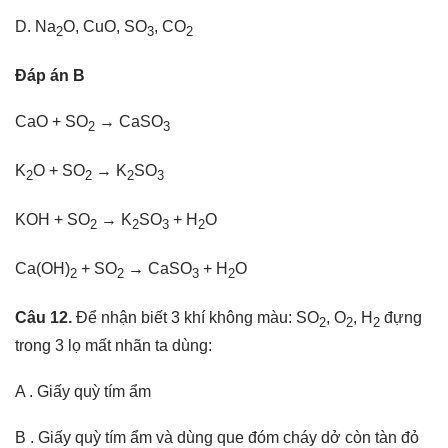
D. Na
O, CuO, SO
, CO
2
3
2
Đáp án B
CaO + SO
→ CaSO
2
3
K
O + SO
→ K
SO
2
2
2
3
KOH + SO
→ K
SO
+ H
O
2
2
3
2
Ca(OH)
+ SO
→ CaSO
+ H
O
2
2
3
2
Câu 12.
Để nhận biết 3 khí không màu: SO
, O
, H
đựng
2
2
2
trong 3 lọ mất nhãn ta dùng:
A . Giấy quỳ tím ẩm
B . Giấy quỳ tím ẩm và dùng que đóm cháy dở còn tàn đỏ