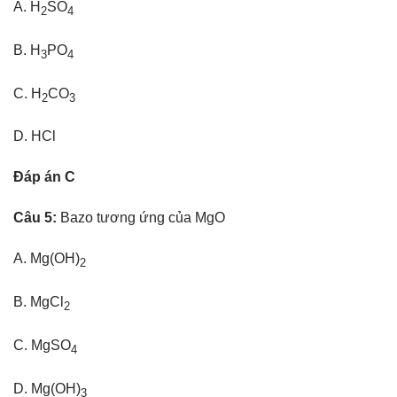
A. H
SO
2
4
B. H
PO
3
4
C. H
CO
2
3
D. HCl
Đáp án C
Câu 5:
Bazo tương ứng của MgO
A. Mg(OH)
2
B. MgCl
2
C. MgSO
4
D. Mg(OH)
3