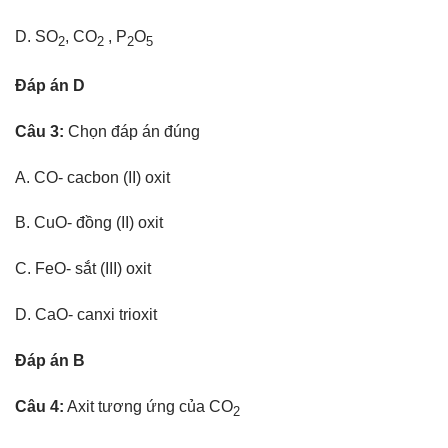
D. SO
, CO
, P
O
2
2
2
5
Đáp án D
Câu 3:
Chọn đáp án đúng
A. CO- cacbon (II) oxit
B. CuO- đồng (II) oxit
C. FeO- sắt (III) oxit
D. CaO- canxi trioxit
Đáp án B
Câu 4:
Axit tương ứng của CO
2