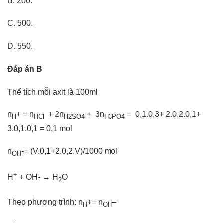
B. 200.
C. 500.
D. 550.
Đáp án B
Thể tích mỗi axit là 100ml
n
+ = n
+ 2n
+ 3n
= 0,1.0,3+ 2.0,2.0,1+
H
HCl
H2SO4
H3PO4
3.0,1.0,1 = 0,1 mol
n
-= (V.0,1+2.0,2.V)/1000 mol
OH
+
H
+ OH- → H
O
2
Theo phương trình: n
+= n
–
H
OH