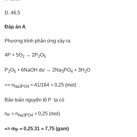
D. 46,5
Đáp án A
Phương trình phản ứng xảy ra
4P + 5O
→ 2P
O
2
2
5
P
O
+ 6NaOH dư → 2Na
PO
+ 3H
O
2
5
3
4
2
=> n
= 41/164 = 0,25 (mol)
Na3PO4
Bảo toàn nguyên tố P ta có
n
= n
= 0,25 (mol)
P
Na3PO4
=> m
= 0,25.31 = 7,75 (gam)
P