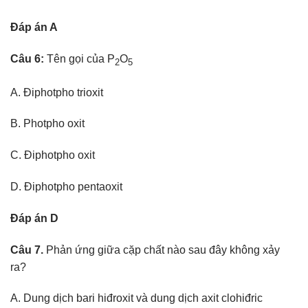
Đáp án A
Câu 6:
Tên gọi của P
O
2
5
A. Điphotpho trioxit
B. Photpho oxit
C. Điphotpho oxit
D. Điphotpho pentaoxit
Đáp án D
Câu 7.
Phản ứng giữa cặp chất nào sau đây không xảy
ra?
A. Dung dịch bari hiđroxit và dung dịch axit clohiđric