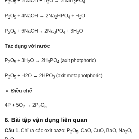
P
O
+ 2NaOH + H
O → 2NaH
PO
2
5
2
2
4
P
O
+ 4NaOH → 2Na
HPO
+ H
O
2
5
2
4
2
P
O
+ 6NaOH→ 2Na
PO
+ 3H
O
2
5
3
4
2
Tác dụng với nước
P
O
+ 3H
O → 2H
PO
(axit photphoric)
2
5
2
3
4
P
O
+ H2O → 2HPO
(axit metaphotphoric)
2
5
3
Điều chế
4P + 5O
→ 2P
O
2
2
5
6. Bài tập vận dụng liên quan
Câu 1.
Chỉ ra các oxit bazo: P
O
, CaO, CuO, BaO, Na
O,
2
5
2