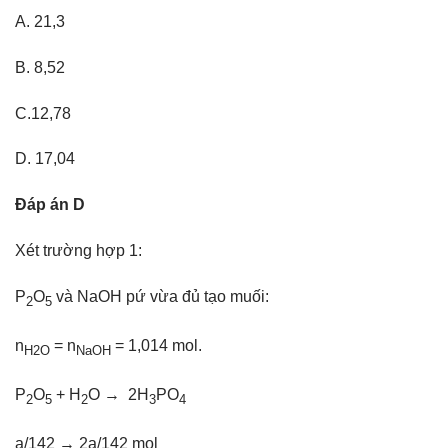
A. 21,3
B. 8,52
C.12,78
D. 17,04
Đáp án D
Xét trường hợp 1:
P
O
và NaOH pứ vừa đủ tạo muối:
2
5
n
= n
= 1,014 mol.
H2O
NaOH
P
O
+ H
O → 2H
PO
2
5
2
3
4
a/142 → 2a/142 mol