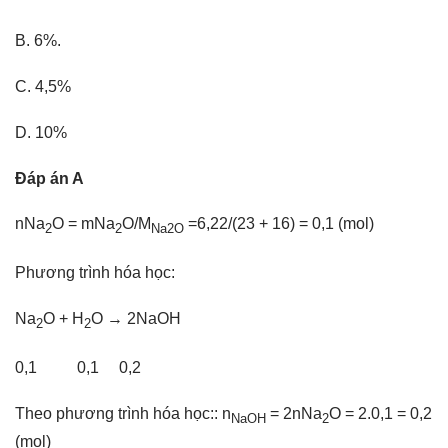
B. 6%.
C. 4,5%
D. 10%
Đáp án A
nNa
O = mNa
O/M
=6,22/(23 + 16) = 0,1 (mol)
2
2
Na2O
Phương trình hóa học:
Na
O + H
O → 2NaOH
2
2
0,1 0,1 0,2
Theo phương trình hóa học:: n
= 2nNa
O = 2.0,1 = 0,2
NaOH
2
(mol)