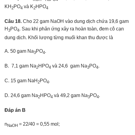
KH
PO
và K
HPO
2
4
2
4
Câu 18.
Cho 22 gam NaOH vào dung dịch chứa 19,6 gam
H
PO
. Sau khi phản ứng xảy ra hoàn toàn, đem cô cạn
3
4
dung dịch. Khối lượng từng muối khan thu được là
A. 50 gam Na
PO
.
3
4
B. 7,1 gam Na
HPO
và 24,6 gam Na
PO
.
2
4
3
4
C. 15 gam NaH
PO
.
2
4
D. 24,6 gam Na
HPO
và 49,2 gam Na
PO
.
2
4
3
4
Đáp án B
n
= 22/40 = 0,55 mol;
NaOH