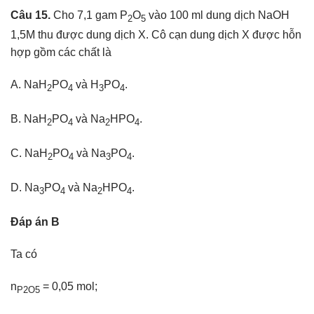
Câu 15.
Cho 7,1 gam P
O
vào 100 ml dung dịch NaOH
2
5
1,5M thu được dung dịch X. Cô cạn dung dịch X được hỗn
hợp gồm các chất là
A. NaH
PO
và H
PO
.
2
4
3
4
B. NaH
PO
và Na
HPO
.
2
4
2
4
C. NaH
PO
và Na
PO
.
2
4
3
4
D. Na
PO
và Na
HPO
.
3
4
2
4
Đáp án B
Ta có
n
= 0,05 mol;
P2O5