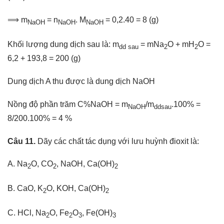
⟹ m
= n
. M
= 0,2.40 = 8 (g)
NaOH
NaOH
NaOH
Khối lượng dung dịch sau là: m
= mNa
O + mH
O =
dd sau
2
2
6,2 + 193,8 = 200 (g)
Dung dịch A thu được là dung dịch NaOH
Nồng độ phần trăm C%NaOH = m
/m
.100% =
NaOH
ddsau
8/200.100% = 4 %
Câu 11.
Dãy các chất tác dụng với lưu huỳnh đioxit là:
A. Na
O, CO
, NaOH, Ca(OH)
2
2
2
B. CaO, K
O, KOH, Ca(OH)
2
2
C. HCl, Na
O, Fe
O
, Fe(OH)
2
2
3
3