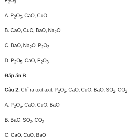
P
O
2
3
A. P
O
, CaO, CuO
2
5
B. CaO, CuO, BaO, Na
O
2
C. BaO, Na
O, P
O
2
2
3
D. P
O
, CaO, P
O
2
5
2
3
Đáp án B
Câu 2:
Chỉ ra oxit axit: P
O
, CaO, CuO, BaO, SO
, CO
2
5
2
2
A. P
O
, CaO, CuO, BaO
2
5
B. BaO, SO
, CO
2
2
C. CaO, CuO, BaO