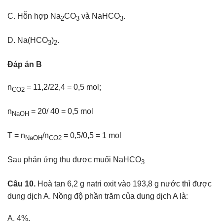
C. Hỗn hợp Na
CO
và NaHCO
.
2
3
3
D. Na(HCO
)
.
3
2
Đáp án B
n
= 11,2/22,4 = 0,5 mol;
CO2
n
= 20/ 40 = 0,5 mol
NaOH
T = n
/n
= 0,5/0,5 = 1 mol
NaOH
CO2
Sau phản ứng thu được muối NaHCO
3
Câu 10.
Hoà tan 6,2 g natri oxit vào 193,8 g nước thì được
dung dịch A. Nồng độ phần trăm của dung dịch A là:
A. 4%.