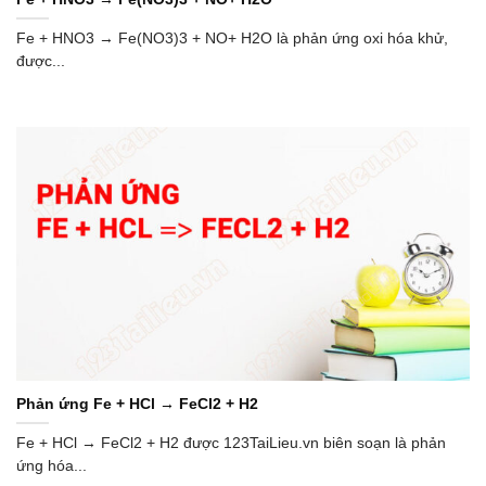
Fe + HNO3 → Fe(NO3)3 + NO+ H2O là phản ứng oxi hóa khử,
được...
Phản ứng Fe + HCl → FeCl2 + H2
Fe + HCl → FeCl2 + H2 được 123TaiLieu.vn biên soạn là phản
ứng hóa...