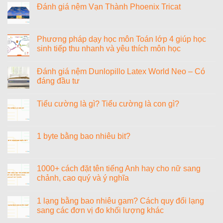
luận
Đánh giá nệm Vạn Thành Phoenix Tricat
ở
Tiểu
Không
sử
có
nhạc
bình
sĩ
luận
Phương pháp dạy học môn Toán lớp 4 giúp học
Văn
ở
sinh tiếp thu nhanh và yêu thích môn học
Cao
Đánh
giá
Không
nệm
có
Vạn
Đánh giá nệm Dunlopillo Latex World Neo – Có
bình
Thành
luận
đáng đầu tư
Phoenix
ở
Tricat
Phương
Không
pháp
có
Tiểu cường là gì? Tiểu cường là con gì?
dạy
bình
học
luận
Không
môn
ở
có
Toán
Đánh
bình
lớp
giá
luận
1 byte bằng bao nhiêu bit?
4
nệm
ở
giúp
Dunlopillo
Tiểu
Không
học
Latex
cường
có
sinh
World
là
bình
tiếp
Neo
gì?
luận
1000+ cách đặt tên tiếng Anh hay cho nữ sang
thu
–
Tiểu
ở
nhanh
Có
chảnh, cao quý và ý nghĩa
cường
1
và
đáng
là
byte
yêu
đầu
Không
con
bằng
thích
tư
có
gì?
bao
1 lạng bằng bao nhiêu gam? Cách quy đổi lạng
môn
bình
nhiêu
học
luận
sang các đơn vị đo khối lượng khác
bit?
ở
1000+
Không