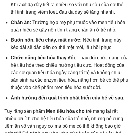
Khi axít dạ dày tiết ra nhiều so với nhu cầu của cơ thể
thì tình trạng viêm loét, đau dạ dày sẽ tăng nhanh.
Chán ăn:
Trường hợp mẹ phụ thuộc vào men tiêu hóa
quá nhiều sẽ gây nên tình trạng chán ăn ở trẻ nhỏ.
Buồn nôn, tiêu chảy, mất nước:
Nếu tình trạng này
kéo dài sẽ dẫn đến cơ thể mệt mỏi, lâu hồi phục.
Chức năng tiêu hóa thay đổi:
Thay đổi chức năng của
hệ tiêu hóa theo chiều hướng tiêu cực. Hoạt động của
các cơ quan tiêu hóa ngày càng trì trệ và không chịu
sản sinh ra các enzym tiêu hóa, nặng hơn bé có thể phụ
thuộc vào chế phẩm men tiêu hóa suốt đời.
Ảnh hưởng đến quá trình phát triển của bé
về sau.
Tuy rằng sản phẩm
Men tiêu hóa cho trẻ
mang lại rất
nhiều lợi ích cho hệ tiêu hóa của trẻ nhỏ, nhưng nó cũng
tiềm ẩn vô vàn nguy cơ mà bố mẹ có thể không bao giờ