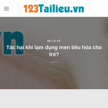
Bỏ
qua
nội
dung
MẸ VÀ BÉ
Tác hại khi lạm dụng men tiêu hóa cho
trẻ?