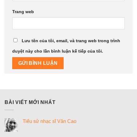
Trang web
Lưu tên của tôi, email, và trang web trong trình
duyệt này cho lần bình luận kế tiếp của tôi.
BÀI VIẾT MỚI NHẤT
Tiểu sử nhạc sĩ Văn Cao
Không
có
bình