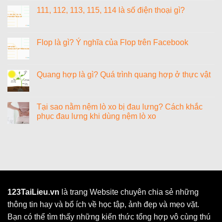
cách
có
111, 112, 113, 115, 114 là số điện thoại gì?
đặt
bình
tên
luận
Không
tiếng
ở
có
Anh
1
bình
hay
lạng
luận
Flop là gì? Ý nghĩa của Flop trên Facebook
cho
bằng
ở
nữ
bao
111,
Không
sang
nhiêu
112,
có
chảnh,
gam?
113,
bình
cao
Cách
115,
luận
Quang hợp là gì? Quá trình quang hợp ở thực vật
quý
quy
114
ở
và
đổi
là
Flop
Không
ý
lạng
số
là
có
nghĩa
sang
điện
gì?
bình
các
thoại
Ý
luận
Tại sao nằm nệm lò xo bị đau lưng? Cách khắc
đơn
gì?
nghĩa
ở
vị
phục đau lưng khi dùng nệm lò xo
của
Quang
đo
Flop
hợp
khối
Không
trên
là
lượng
có
Facebook
gì?
khác
bình
Quá
luận
trình
ở
quang
Tại
hợp
sao
ở
nằm
thực
nệm
vật
lò
xo
123TaiLieu.vn
là trang Website chuyên chia sẻ những
bị
thông tin hay và bổ ích về học tập, ảnh đẹp và mẹo vặt.
đau
lưng?
Bạn có thể tìm thấy những kiến thức tổng hợp vô cùng thú
Cách