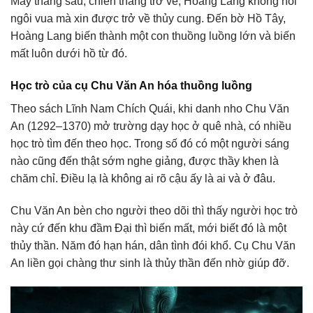
Mấy tháng sau, chiến thắng trở về, Hoàng Lang không nối
ngôi vua mà xin được trở về thủy cung. Đến bờ Hồ Tây,
Hoàng Lang biến thành một con thuồng luồng lớn và biến
mất luôn dưới hồ từ đó.
Học trò của cụ Chu Văn An hóa thuồng luồng
Theo sách Lĩnh Nam Chích Quái, khi danh nho Chu Văn
An (1292–1370) mở trường dạy học ở quê nhà, có nhiều
học trò tìm đến theo học. Trong số đó có một người sáng
nào cũng đến thật sớm nghe giảng, được thầy khen là
chăm chỉ. Điều lạ là không ai rõ cậu ấy là ai và ở đâu.
Chu Văn An bèn cho người theo dõi thì thấy người học trò
này cứ đến khu đầm Đại thì biến mất, mới biết đó là một
thủy thần. Năm đó hạn hán, dân tình đói khổ. Cụ Chu Văn
An liền gọi chàng thư sinh là thủy thần đến nhờ giúp đỡ.