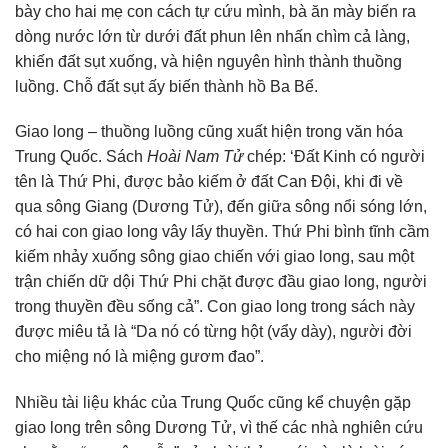
bày cho hai mẹ con cách tự cứu mình, bà ăn mày biến ra
dòng nước lớn từ dưới đất phun lên nhấn chìm cả làng,
khiến đất sụt xuống, và hiện nguyên hình thành thuồng
luồng. Chỗ đất sụt ấy biến thành hồ Ba Bể.
Giao long – thuồng luồng cũng xuất hiện trong văn hóa
Trung Quốc. Sách
Hoài Nam Tử
chép: ‘Đất Kinh có người
tên là Thứ Phi, được bảo kiếm ở đất Can Đội, khi đi về
qua sông Giang (Dương Tử), đến giữa sông nổi sóng lớn,
có hai con giao long vây lấy thuyền. Thứ Phi bình tĩnh cầm
kiếm nhảy xuống sông giao chiến với giao long, sau một
trận chiến dữ dội Thứ Phi chặt được đầu giao long, người
trong thuyền đều sống cả”. Con giao long trong sách này
được miêu tả là “Da nó có từng hột (vẩy dày), người đời
cho miệng nó là miệng gươm đao”.
Nhiều tài liệu khác của Trung Quốc cũng kể chuyện gặp
giao long trên sông Dương Tử, vì thế các nhà nghiên cứu