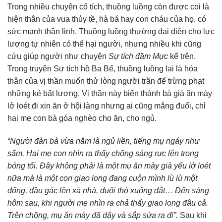
Trong nhiều chuyện cổ tích, thuồng luồng còn được coi là
hiện thân của vua thủy tề, hà bá hay con cháu của họ, có
sức mạnh thần linh. Thuồng luồng thường đại diện cho lực
lượng tự nhiên có thể hại người, nhưng nhiều khi cũng
cứu giúp người như chuyện
Sự tích đầm Mực
kể trên.
Trong truyện Sự tích hồ Ba Bể, thuồng luồng lại là hóa
thân của vị thần muốn thử lòng người trần để trừng phạt
những kẻ bất lương. Vị thần này biến thành bà già ăn mày
lở loét đi xin ăn ở hội làng nhưng ai cũng mắng đuổi, chỉ
hai mẹ con bà góa nghèo cho ăn, cho ngủ.
“Người đàn bà vừa nằm là ngủ liền, tiếng mụ ngáy như
sấm. Hai mẹ con nhìn ra thấy chõng sáng rực lên trong
bóng tối. Đây không phải là một mụ ăn mày già yếu lở loét
nữa mà là một con giao long đang cuộn mình lù lù một
đống, đầu gác lên xà nhà, đuôi thò xuống đất… Đến sáng
hôm sau, khi người mẹ nhìn ra chả thấy giao long đâu cả.
Trên chõng, mụ ăn mày đã dậy và sắp sửa ra đi”.
Sau khi