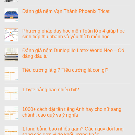
có
bình
luận
Đánh giá nệm Vạn Thành Phoenix Tricat
ở
Tiểu
Không
sử
có
nhạc
bình
sĩ
luận
Phương pháp dạy học môn Toán lớp 4 giúp học
Văn
ở
sinh tiếp thu nhanh và yêu thích môn học
Cao
Đánh
giá
Không
nệm
có
Vạn
Đánh giá nệm Dunlopillo Latex World Neo – Có
bình
Thành
luận
đáng đầu tư
Phoenix
ở
Tricat
Phương
Không
pháp
có
Tiểu cường là gì? Tiểu cường là con gì?
dạy
bình
học
luận
Không
môn
ở
có
Toán
Đánh
bình
lớp
giá
luận
1 byte bằng bao nhiêu bit?
4
nệm
ở
giúp
Dunlopillo
Tiểu
Không
học
Latex
cường
có
sinh
World
là
bình
tiếp
Neo
gì?
luận
1000+ cách đặt tên tiếng Anh hay cho nữ sang
thu
–
Tiểu
ở
nhanh
Có
chảnh, cao quý và ý nghĩa
cường
1
và
đáng
là
byte
yêu
đầu
Không
con
bằng
thích
tư
có
gì?
bao
1 lạng bằng bao nhiêu gam? Cách quy đổi lạng
môn
bình
nhiêu
học
luận
sang các đơn vị đo khối lượng khác
bit?