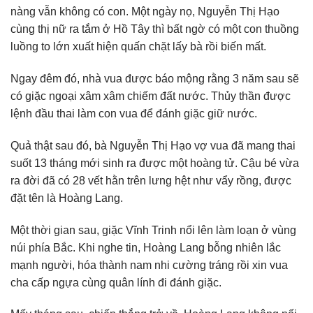
nàng vẫn không có con. Một ngày nọ, Nguyễn Thị Hạo
cùng thị nữ ra tắm ở Hồ Tây thì bất ngờ có một con thuồng
luồng to lớn xuất hiện quấn chặt lấy bà rồi biến mất.
Ngay đêm đó, nhà vua được báo mộng rằng 3 năm sau sẽ
có giặc ngoại xâm xâm chiếm đất nước. Thủy thần được
lệnh đầu thai làm con vua để đánh giặc giữ nước.
Quả thật sau đó, bà Nguyễn Thị Hạo vợ vua đã mang thai
suốt 13 tháng mới sinh ra được một hoàng tử. Cậu bé vừa
ra đời đã có 28 vết hằn trên lưng hệt như vẩy rồng, được
đặt tên là Hoàng Lang.
Một thời gian sau, giặc Vĩnh Trinh nổi lên làm loạn ở vùng
núi phía Bắc. Khi nghe tin, Hoàng Lang bỗng nhiên lắc
mạnh người, hóa thành nam nhi cường tráng rồi xin vua
cha cấp ngựa cùng quân lính đi đánh giặc.