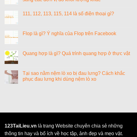
ở
1000+
Không
cách
có
111, 112, 113, 115, 114 là số điện thoại gì?
đặt
bình
tên
luận
Không
tiếng
ở
có
Anh
1
bình
hay
lạng
luận
Flop là gì? Ý nghĩa của Flop trên Facebook
cho
bằng
ở
nữ
bao
111,
Không
sang
nhiêu
112,
có
chảnh,
gam?
113,
bình
cao
Cách
115,
luận
Quang hợp là gì? Quá trình quang hợp ở thực vật
quý
quy
114
ở
và
đổi
là
Flop
Không
ý
lạng
số
là
có
nghĩa
sang
điện
gì?
bình
các
thoại
Ý
luận
Tại sao nằm nệm lò xo bị đau lưng? Cách khắc
đơn
gì?
nghĩa
ở
vị
phục đau lưng khi dùng nệm lò xo
của
Quang
đo
Flop
hợp
khối
Không
trên
là
lượng
có
Facebook
gì?
khác
bình
Quá
luận
trình
ở
quang
Tại
hợp
sao
ở
nằm
thực
nệm
vật
lò
xo
123TaiLieu.vn
là trang Website chuyên chia sẻ những
bị
thông tin hay và bổ ích về học tập, ảnh đẹp và mẹo vặt.
đau
lưng?