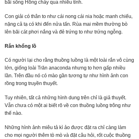
bãi sông Hồng chảy qua nhiều tỉnh.
Con giải có thân to như cái nong cái nia hoặc manh chiếu,
nặng cả tạ có khi đến nửa tấn. Rùa mai mềm thường bò
lên bãi cát phơi nắng và đẻ trứng to như trứng ngỗng.
Rắn khổng lồ
Có người lại cho rằng thuồng luồng là một loài rắn vô cùng
lớn, giống loài Trăn anaconda nhưng to hơn gấp nhiều
lần. Trên đầu nó có mào gần tương tự như hình ảnh con
rồng trong truyền thuyết.
Tuy nhiên, tất cả những hình dung trên chỉ là giả thuyết.
Vẫn chưa có một ai biết rõ về con thuồng luồng trông như
thế nào.
Những hình ảnh miêu tả kì ảo được đặt ra chỉ càng làm
cho mọi người thêm tò mò và đặt câu hỏi, rốt cuộc thuồng