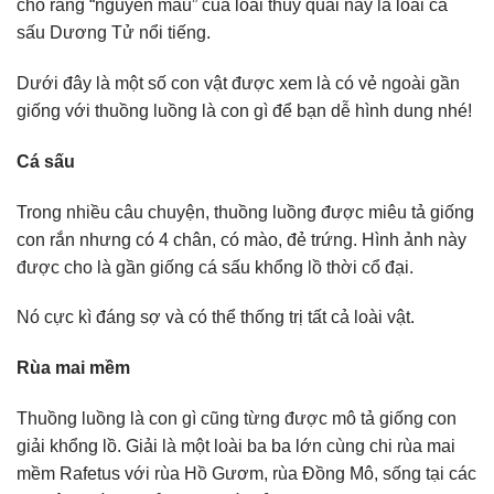
cho rằng “nguyên mẫu” của loài thủy quái này là loài cá
sấu Dương Tử nổi tiếng.
Dưới đây là một số con vật được xem là có vẻ ngoài gần
giống với thuồng luồng là con gì để bạn dễ hình dung nhé!
Cá sấu
Trong nhiều câu chuyện, thuồng luồng được miêu tả giống
con rắn nhưng có 4 chân, có mào, đẻ trứng. Hình ảnh này
được cho là gần giống cá sấu khổng lồ thời cổ đại.
Nó cực kì đáng sợ và có thể thống trị tất cả loài vật.
Rùa mai mềm
Thuồng luồng là con gì cũng từng được mô tả giống con
giải khổng lồ. Giải là một loài ba ba lớn cùng chi rùa mai
mềm Rafetus với rùa Hồ Gươm, rùa Đồng Mô, sống tại các