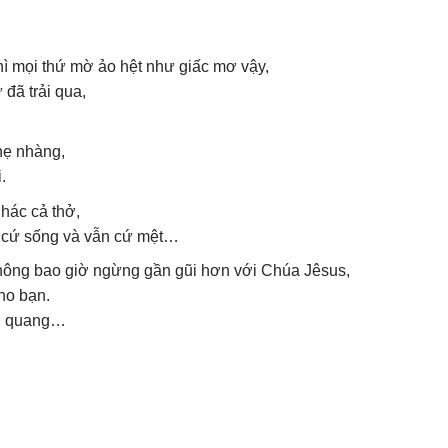
hì mọi thứ mờ ảo hệt như giấc mơ vậy,
đã trải qua,
hẹ nhàng,
.
hác cả thở,
 cứ sống và vẫn cứ mệt…
không bao giờ ngừng gần gũi hơn với Chúa Jêsus,
cho bạn.
inh quang…