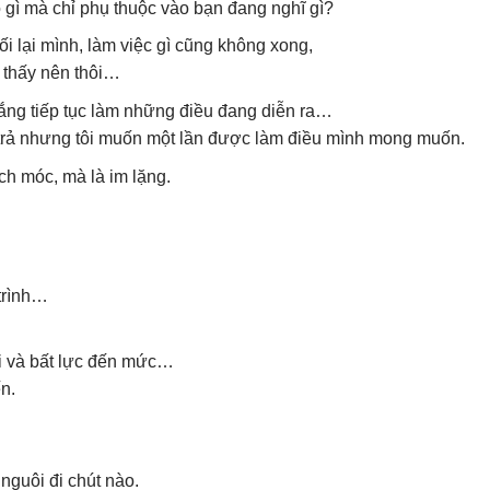
 gì mà chỉ phụ thuộc vào bạn đang nghĩ gì?
i lại mình, làm việc gì cũng không xong,
 thấy nên thôi…
gắng tiếp tục làm những điều đang diễn ra…
i trả nhưng tôi muốn một lần được làm điều mình mong muốn.
ch móc, mà là im lặng.
trình…
i và bất lực đến mức…
n.
nguôi đi chút nào.