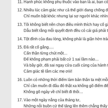
Hạnh phúc không phụ thuộc vào bạn là ai, bạn có
Nhiều lúc cảm giác như cả thế giới đang chống đố
Chỉ muốn bật khóc nhưng lại sợ người khác nhìn
Tôi không biết nên chọn điều mình thích hay cố 
Dẫu biết rằng mỗi quyết định đều có cái giá phả
Tột đỉnh của đau lòng, không phải là giận hờn trá
Đã rất cố gắng….
Cẩn thận từng chút một…
Để không phạm phải bất cứ 1 sai lầm nào…
Và bây giờ, đã sai ngay cửa cuối cùng của hành 
Cảm giác tệ lắm các mẹ ơiii!
Luôn có những thời điểm làm bản thân ta mệt mỗ
Chỉ cần muốn đi đâu đó thật xa không gõ điểm đế
Không gõ ngày về chỉ biết đi thôi…
Vào một ngày nắng của tháng tư,
Những nỗi buồn cứ thế tăng lên thêm chẳng thấy 