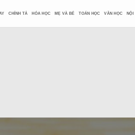
AY
CHÍNH TẢ
HÓA HỌC
MẸ VÀ BÉ
TOÁN HỌC
VĂN HỌC
NỘI