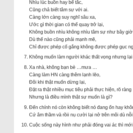
Nhìu lúc buồn hay bế tắc,
Cũng chả biết tâm sự với ai.
Càng lớn càng suy nghĩ sâu xa,
Ước gì thời gian có thể quay trở lại,
Không buồn nhìu không nhìu tâm sự như bây giờ
Dù thế nào cũng phải mạnh mẽ,
Chỉ được phép cố gắng không được phép gục ng
Không muốn làm người khác thất vọng nhưng lại v
Xa nhà, không bạn bè …mưa …
Càng làm HN càng thêm lạnh lẽo,
Đôi khi thật muốn dừng lại,
Đặt ra thật nhiều mục tiêu phải thực hiện, rõ ràn
Nhưng là điều mình thật sự muốn là gì?
Đến chính nó còn không biết nó đang ổn hay kh
Cứ âm thầm và rồii nụ cười lại nở trên môi dù nỗ
Cuộc sống này hình như phải đóng vai ác thì mớ