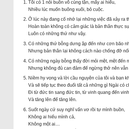
Tôi có 1 nỗi buồn vô cùng tận, mấy ai hiểu,
Nhiều lúc muốn buông xuôi, bỏ cuộc.
Ở lúc này đang cố nhớ lại những việc đã xảy ra t
Hoàn toàn không có cảm giác là bản thân thực sự 
Luôn có những thứ như vậy.
Có những thứ bỗng dưng ập đến như cơn bão n
Nhưng bản thân lại không cách nào chống đỡ nổi
Có những ngày bỗng thấy đời mỏi mệt, mệt đến n
Nhưng không đủ can đảm để ngừng thở nên vẫn
Niềm hy vọng và lời cầu nguyện của tôi và bạn 
Và sẽ tiếp tục theo đuổi tất cả những gì Ngài có 
Đi từ đức tin sang đức tin, từ vinh quang đến v
Và tăng lên để tăng lên.
Suốt ngày cứ suy nghĩ vẩn vơ rồi tự mình buồn,
Không ai hiểu mình cả,
Không một ai…