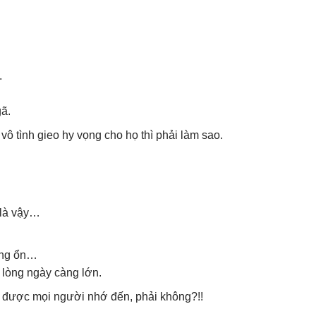
.
ã.
ô tình gieo hy vọng cho họ thì phải làm sao.
g là vậy…
ông ổn…
i lòng ngày càng lớn.
i được mọi người nhớ đến, phải không?!!