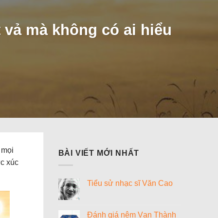
 vả mà không có ai hiểu
 mọi
BÀI VIẾT MỚI NHẤT
ức xúc
Tiểu sử nhạc sĩ Văn Cao
Không
có
bình
luận
Đánh giá nệm Vạn Thành
ở