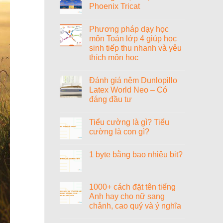
Phoenix Tricat
Tiểu
sử
Không
nhạc
có
sĩ
Phương pháp dạy học
bình
Văn
luận
môn Toán lớp 4 giúp học
Cao
ở
sinh tiếp thu nhanh và yêu
Đánh
giá
thích môn học
nệm
Vạn
Không
Thành
có
Đánh giá nệm Dunlopillo
Phoenix
bình
Tricat
luận
Latex World Neo – Có
ở
đáng đầu tư
Phương
pháp
Không
dạy
có
học
Tiểu cường là gì? Tiểu
bình
môn
luận
cường là con gì?
Toán
ở
lớp
Đánh
Không
4
giá
có
giúp
1 byte bằng bao nhiêu bit?
nệm
bình
học
Dunlopillo
luận
sinh
Không
Latex
ở
tiếp
có
World
Tiểu
thu
bình
Neo
cường
nhanh
luận
1000+ cách đặt tên tiếng
–
là
và
ở
Có
gì?
Anh hay cho nữ sang
yêu
1
đáng
Tiểu
thích
byte
chảnh, cao quý và ý nghĩa
đầu
cường
môn
bằng
tư
là
học
bao
Không
con
nhiêu
có