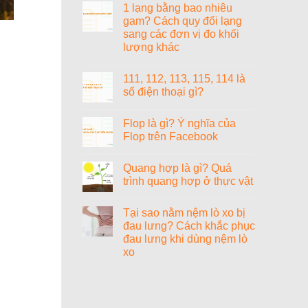
gì?
1 lạng bằng bao nhiêu
bit?
bình
luận
gam? Cách quy đổi lạng
ở
sang các đơn vị đo khối
1000+
cách
lượng khác
đặt
tên
Không
tiếng
có
111, 112, 113, 115, 114 là
Anh
bình
hay
luận
số điện thoại gì?
ở
cho
1
nữ
Không
lạng
sang
có
Flop là gì? Ý nghĩa của
bằng
chảnh,
bình
bao
cao
luận
Flop trên Facebook
nhiêu
ở
quý
gam?
111,
và
Không
Cách
112,
ý
có
Quang hợp là gì? Quá
quy
113,
nghĩa
bình
đổi
115,
luận
trình quang hợp ở thực vật
lạng
114
ở
sang
là
Flop
Không
các
số
là
có
Tại sao nằm nệm lò xo bị
đơn
điện
gì?
bình
vị
thoại
Ý
luận
đau lưng? Cách khắc phục
đo
gì?
nghĩa
ở
đau lưng khi dùng nệm lò
khối
của
Quang
lượng
Flop
hợp
xo
khác
trên
là
Facebook
gì?
Không
Quá
có
trình
bình
quang
luận
ở
hợp