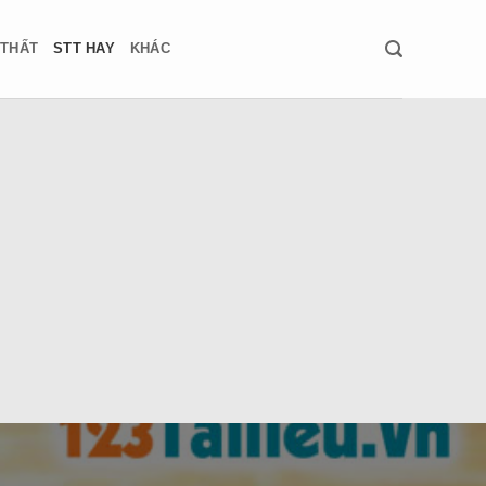
 THẤT
STT HAY
KHÁC