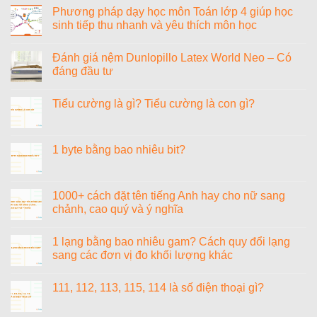
sĩ
luận
Phương pháp dạy học môn Toán lớp 4 giúp học
Văn
ở
sinh tiếp thu nhanh và yêu thích môn học
Cao
Đánh
giá
Không
nệm
có
Vạn
Đánh giá nệm Dunlopillo Latex World Neo – Có
bình
Thành
luận
đáng đầu tư
Phoenix
ở
Tricat
Phương
Không
pháp
có
Tiểu cường là gì? Tiểu cường là con gì?
dạy
bình
học
luận
Không
môn
ở
có
Toán
Đánh
bình
lớp
giá
luận
1 byte bằng bao nhiêu bit?
4
nệm
ở
giúp
Dunlopillo
Tiểu
Không
học
Latex
cường
có
sinh
World
là
bình
tiếp
Neo
gì?
luận
1000+ cách đặt tên tiếng Anh hay cho nữ sang
thu
–
Tiểu
ở
nhanh
Có
chảnh, cao quý và ý nghĩa
cường
1
và
đáng
là
byte
yêu
đầu
Không
con
bằng
thích
tư
có
gì?
bao
1 lạng bằng bao nhiêu gam? Cách quy đổi lạng
môn
bình
nhiêu
học
luận
sang các đơn vị đo khối lượng khác
bit?
ở
1000+
Không
cách
có
111, 112, 113, 115, 114 là số điện thoại gì?
đặt
bình
tên
luận
Không
tiếng
ở
có
Anh
1