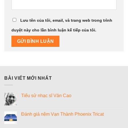
Lưu tên của tôi, email, và trang web trong trình
duyệt này cho lần bình luận kế tiếp của tôi.
BÀI VIẾT MỚI NHẤT
Tiểu sử nhạc sĩ Văn Cao
Không
có
bình
luận
Đánh giá nệm Vạn Thành Phoenix Tricat
ở
Tiểu
Không
sử
có
nhạc
bình