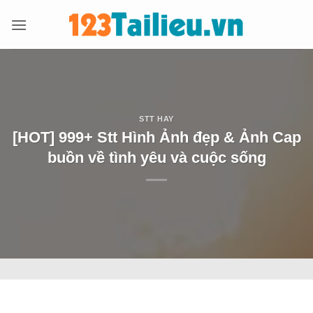
Bỏ
qua
nội
dung
STT HAY
[HOT] 999+ Stt Hình Ảnh đẹp & Ảnh Cap
buồn về tình yêu và cuộc sống