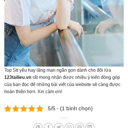
Top Stt yêu hay lãng mạn ngắn gọn dành cho đôi lứa
123tailieu.vn
rất mong nhận được nhiều ý kiến đóng góp
của bạn đọc để những bài viết của website sẽ càng được
hoàn thiện hơn. Xin cảm ơn!
5/5 - (1 bình chọn)