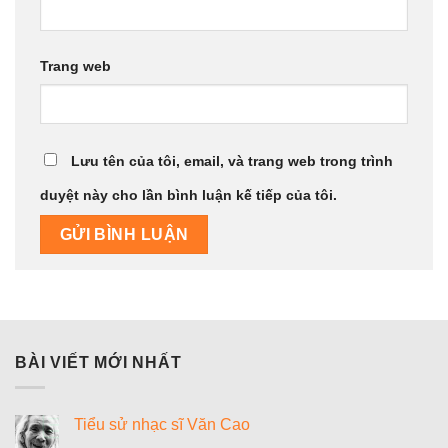
Trang web
Lưu tên của tôi, email, và trang web trong trình
duyệt này cho lần bình luận kế tiếp của tôi.
BÀI VIẾT MỚI NHẤT
Tiểu sử nhạc sĩ Văn Cao
Không