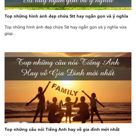
Top những hình ảnh đẹp chứa Stt hay ngắn gọn và ý nghĩa
Top những hình ảnh đẹp chứa Stt hay ngắn gọn và ý nghĩa vừa
giúp...
Top những câu nói Tiếng Anh hay về gia đình mới nhất