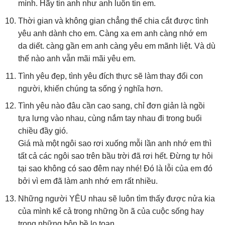
mình. Hãy tin anh như anh luôn tin em.
Thời gian và không gian chẳng thể chia cắt được tình
yêu anh dành cho em. Càng xa em anh càng nhớ em
da diết. càng gần em anh càng yêu em mãnh liệt. Và dù
thế nào anh vẫn mãi mãi yêu em.
Tình yêu đẹp, tình yêu đích thực sẽ làm thay đổi con
người, khiến chúng ta sống ý nghĩa hơn.
Tình yêu nào đâu cần cao sang, chỉ đơn giản là ngồi
tựa lưng vào nhau, cùng nắm tay nhau đi trong buổi
chiều đầy gió.
Giá mà một ngôi sao rơi xuống mỗi lần anh nhớ em thì
tất cả các ngôi sao trên bầu trời đã rơi hết. Đừng tự hỏi
tại sao không có sao đêm nay nhé! Đó là lỗi của em đó
bởi vì em đã làm anh nhớ em rất nhiều.
Những người YÊU nhau sẽ luôn tìm thấy được nửa kia
của mình kể cả trong những ồn ã của cuộc sống hay
trong những bộn bề lo toan.