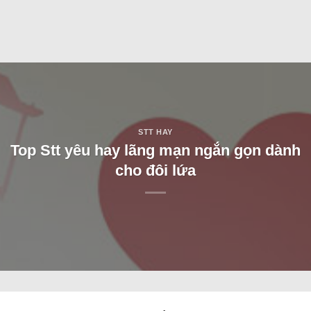
STT HAY
Top Stt yêu hay lãng mạn ngắn gọn dành
cho đôi lứa