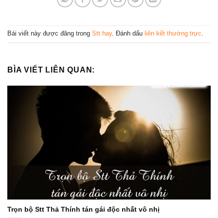
Bài viết này được đăng trong
Stt hay
. Đánh dấu
liên kết thường trực
.
BÌA VIẾT LIÊN QUAN:
Trọn bộ Stt Thả Thính tán gái độc nhất vô nhị