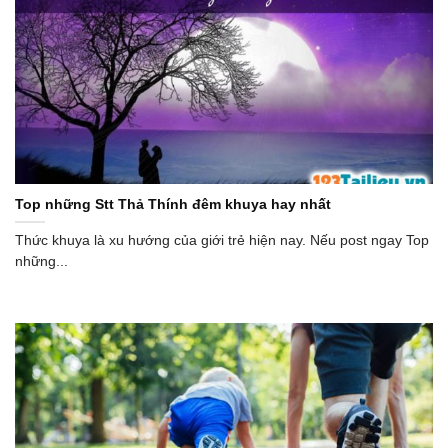
Top những Stt Thả Thính đêm khuya hay nhất
Thức khuya là xu hướng của giới trẻ hiện nay. Nếu post ngay Top
những...