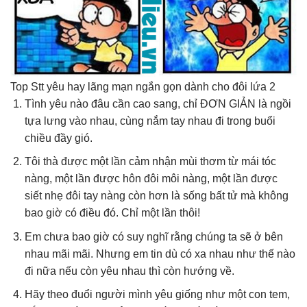
Top Stt yêu hay lãng mạn ngắn gọn dành cho đôi lứa 2
Tình yêu nào đâu cần cao sang, chỉ ĐƠN GIẢN là ngồi
tựa lưng vào nhau, cùng nắm tay nhau đi trong buổi
chiều đầy gió.
Tôi thà được một lần cảm nhận mùi thơm từ mái tóc
nàng, một lần được hôn đôi môi nàng, một lần được
siết nhẹ đôi tay nàng còn hơn là sống bất tử mà không
bao giờ có điều đó. Chỉ một lần thôi!
Em chưa bao giờ có suy nghĩ rằng chúng ta sẽ ở bên
nhau mãi mãi. Nhưng em tin dù có xa nhau như thế nào
đi nữa nếu còn yêu nhau thì còn hướng về.
Hãy theo đuổi người mình yêu giống như một con tem,