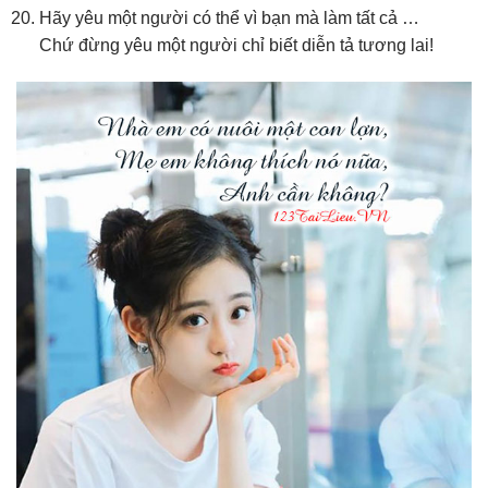
Hãy yêu một người có thể vì bạn mà làm tất cả …
Chứ đừng yêu một người chỉ biết diễn tả tương lai!