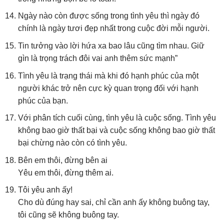
Ngày nào còn được sống trong tình yêu thì ngày đó
chính là ngày tươi đẹp nhất trong cuộc đời mỗi người.
Tin tưởng vào lời hứa xa bao lâu cũng tìm nhau. Giữ
gìn là trọng trách đôi vai anh thêm sức mạnh”
Tình yêu là trạng thái mà khi đó hạnh phúc của một
người khác trở nên cực kỳ quan trọng đối với hạnh
phúc của bạn.
Với phân tích cuối cùng, tình yêu là cuộc sống. Tình yêu
không bao giờ thất bại và cuộc sống không bao giờ thất
bại chừng nào còn có tình yêu.
Bên em thôi, đừng bên ai
Yêu em thôi, đừng thêm ai.
Tôi yêu anh ấy!
Cho dù đúng hay sai, chỉ cần anh ấy không buông tay,
tôi cũng sẽ không buông tay.