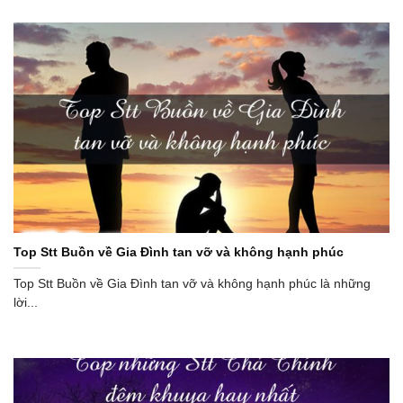
Top Stt Buồn về Gia Đình tan vỡ và không hạnh phúc
Top Stt Buồn về Gia Đình tan vỡ và không hạnh phúc là những
lời...