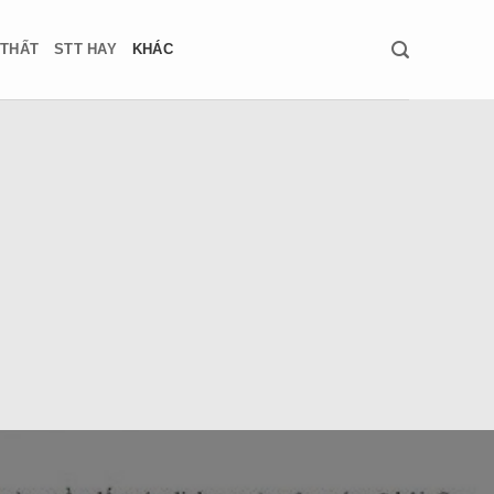
 THẤT
STT HAY
KHÁC