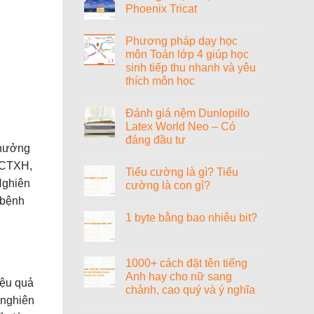
Phoenix Tricat
Tiểu
sử
Không
nhạc
có
sĩ
Phương pháp dạy học
bình
Văn
luận
môn Toán lớp 4 giúp học
Cao
ở
sinh tiếp thu nhanh và yêu
Đánh
giá
thích môn học
nệm
Vạn
Không
Thành
có
Đánh giá nệm Dunlopillo
Phoenix
bình
Tricat
luận
Latex World Neo – Có
ở
đáng đầu tư
Phương
 hưởng
pháp
Không
dạy
có
n CTXH,
học
Tiểu cường là gì? Tiểu
bình
môn
luận
Nghiên
cường là con gì?
Toán
ở
lớp
Đánh
 bệnh
Không
4
giá
có
giúp
1 byte bằng bao nhiêu bit?
nệm
bình
học
Dunlopillo
luận
sinh
Không
Latex
ở
tiếp
có
World
Tiểu
thu
bình
Neo
cường
nhanh
luận
1000+ cách đặt tên tiếng
–
là
và
ở
Có
gì?
Anh hay cho nữ sang
yêu
1
đáng
Tiểu
iệu quả
thích
byte
chảnh, cao quý và ý nghĩa
đầu
cường
môn
bằng
 nghiên
tư
là
học
bao
Không
con
nhiêu
có