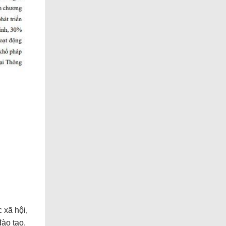
 xã hội,
đào tạo,