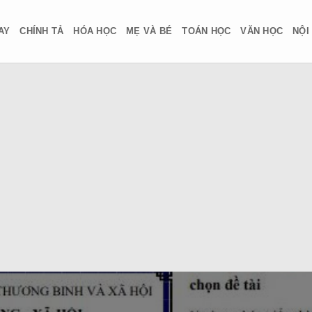
AY
CHÍNH TẢ
HÓA HỌC
MẸ VÀ BÉ
TOÁN HỌC
VĂN HỌC
NỘI