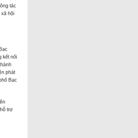
ông tác
 xã hội
 Bạc
 kết nối
 thành
iện phát
 phố Bạc
iên
hỗ trợ