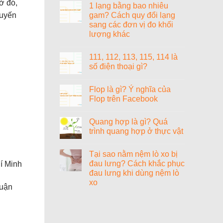
ở đó,
gì?
1 lạng bằng bao nhiêu
bit?
bình
luận
gam? Cách quy đổi lạng
huyến
ở
sang các đơn vị đo khối
1000+
cách
lượng khác
đặt
tên
Không
tiếng
có
111, 112, 113, 115, 114 là
Anh
bình
hay
luận
số điện thoại gì?
ở
cho
1
nữ
Không
lạng
sang
có
Flop là gì? Ý nghĩa của
bằng
chảnh,
bình
bao
cao
luận
Flop trên Facebook
nhiêu
ở
quý
gam?
111,
và
Không
Cách
112,
ý
có
Quang hợp là gì? Quá
quy
113,
nghĩa
bình
đổi
115,
luận
trình quang hợp ở thực vật
lạng
114
ở
sang
là
Flop
Không
các
số
là
có
Tại sao nằm nệm lò xo bị
đơn
điện
gì?
bình
vị
thoại
Ý
luận
đau lưng? Cách khắc phục
í Minh
đo
gì?
nghĩa
ở
đau lưng khi dùng nệm lò
khối
của
Quang
lượng
Flop
hợp
xo
luận
khác
trên
là
Facebook
gì?
Không
Quá
có
trình
bình
quang
luận
ở
hợp