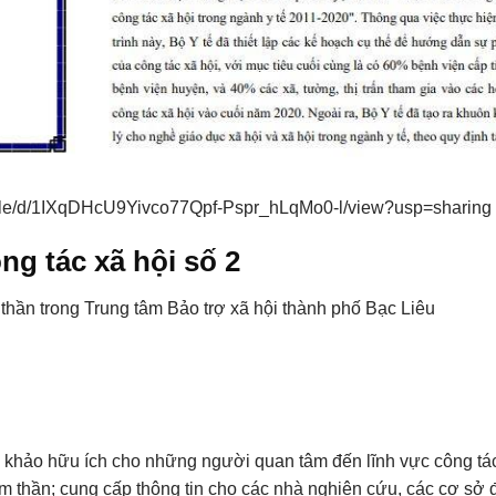
m/file/d/1IXqDHcU9Yivco77Qpf-Pspr_hLqMo0-l/view?usp=sharing
ng tác xã hội số 2
thần trong Trung tâm Bảo trợ xã hội thành phố Bạc Liêu
am khảo hữu ích cho những người quan tâm đến lĩnh vực công tác
âm thần; cung cấp thông tin cho các nhà nghiên cứu, các cơ sở 