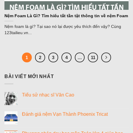
Nệm Foam Là Gì? Tìm hiểu tất tần tật thông tin về nệm Foam
Nệm foam là gì? Tại sao nó lại được yêu thích đến vậy? Cùng
123tailieu.vn...
1
2
3
4
…
11
BÀI VIẾT MỚI NHẤT
Tiểu sử nhạc sĩ Văn Cao
Không
có
bình
luận
Đánh giá nệm Vạn Thành Phoenix Tricat
ở
Tiểu
Không
sử
có
nhạc
bình
sĩ
luận