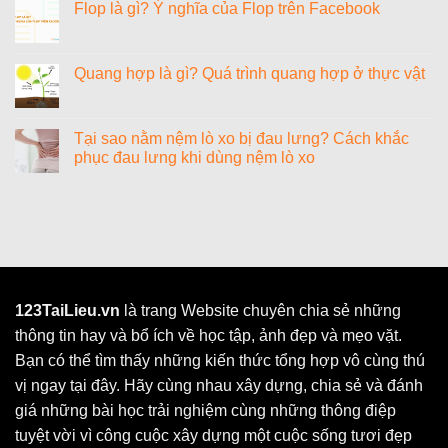
luận
Flop là gì? Ý nghĩa của Flop trên Facebook
cho
bằng
ở
nữ
bao
111,
Không
sang
nhiêu
112,
có
chảnh,
gam?
113,
bình
cao
Cách
115,
luận
Quang hợp là gì? Quá trình quang hợp ở thực vật
quý
quy
114
ở
và
đổi
là
Flop
Không
ý
lạng
số
là
có
nghĩa
sang
điện
gì?
bình
các
thoại
Ý
luận
Tại sao nằm nệm lò xo bị đau lưng? Cách khắc
đơn
gì?
nghĩa
ở
vị
phục đau lưng khi dùng nệm lò xo
của
Quang
đo
Flop
hợp
khối
Không
trên
là
lượng
có
Facebook
gì?
khác
bình
Quá
luận
trình
ở
quang
Tại
hợp
sao
ở
nằm
thực
nệm
vật
lò
xo
123TaiLieu.vn
là trang Website chuyên chia sẻ những
bị
thông tin hay và bổ ích về học tập, ảnh đẹp và mẹo vặt.
đau
lưng?
Bạn có thể tìm thấy những kiến thức tổng hợp vô cùng thú
Cách
khắc
vị ngay tại đây. Hãy cùng nhau xây dựng, chia sẻ và đánh
phục
đau
giá những bài học trải nghiệm cùng những thông điệp
lưng
khi
tuyệt vời vì công cuộc xây dựng một cuộc sống tươi đẹp
dùng