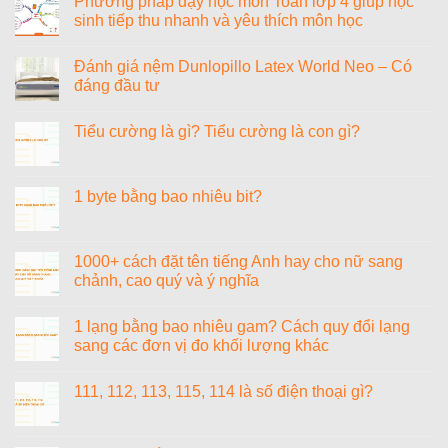
Phương pháp dạy học môn Toán lớp 4 giúp học
Văn
ở
sinh tiếp thu nhanh và yêu thích môn học
Cao
Đánh
giá
Không
nệm
có
Vạn
Đánh giá nệm Dunlopillo Latex World Neo – Có
bình
Thành
luận
đáng đầu tư
Phoenix
ở
Tricat
Phương
Không
pháp
có
Tiểu cường là gì? Tiểu cường là con gì?
dạy
bình
học
luận
Không
môn
ở
có
Toán
Đánh
bình
lớp
giá
luận
1 byte bằng bao nhiêu bit?
4
nệm
ở
giúp
Dunlopillo
Tiểu
Không
học
Latex
cường
có
sinh
World
là
bình
tiếp
Neo
gì?
luận
1000+ cách đặt tên tiếng Anh hay cho nữ sang
thu
–
Tiểu
ở
nhanh
Có
chảnh, cao quý và ý nghĩa
cường
1
và
đáng
là
byte
yêu
đầu
Không
con
bằng
thích
tư
có
gì?
bao
1 lạng bằng bao nhiêu gam? Cách quy đổi lạng
môn
bình
nhiêu
học
luận
sang các đơn vị đo khối lượng khác
bit?
ở
1000+
Không
cách
có
111, 112, 113, 115, 114 là số điện thoại gì?
đặt
bình
tên
luận
Không
tiếng
ở
có
Anh
1
bình
hay
lạng