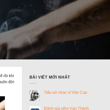
ể rồi khi
BÀI VIẾT MỚI NHẤT
muôn đời
Tiểu sử nhạc sĩ Văn Cao
Không
có
bình
luận
Đánh giá nệm Vạn Thành
ở