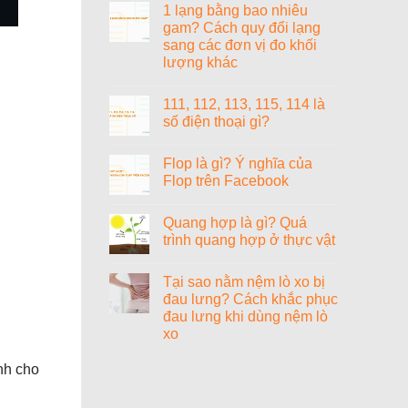
gì?
1 lạng bằng bao nhiêu
bit?
bình
luận
gam? Cách quy đổi lạng
ở
sang các đơn vị đo khối
1000+
cách
lượng khác
đặt
tên
Không
tiếng
có
111, 112, 113, 115, 114 là
Anh
bình
hay
luận
số điện thoại gì?
ở
cho
1
nữ
Không
lạng
sang
có
Flop là gì? Ý nghĩa của
bằng
chảnh,
bình
bao
cao
luận
Flop trên Facebook
nhiêu
ở
quý
gam?
111,
và
Không
Cách
112,
ý
có
Quang hợp là gì? Quá
quy
113,
nghĩa
bình
đổi
115,
luận
trình quang hợp ở thực vật
lạng
114
ở
sang
là
Flop
Không
các
số
là
có
Tại sao nằm nệm lò xo bị
đơn
điện
gì?
bình
vị
thoại
Ý
luận
đau lưng? Cách khắc phục
đo
gì?
nghĩa
ở
đau lưng khi dùng nệm lò
khối
của
Quang
lượng
Flop
hợp
xo
khác
trên
là
Facebook
gì?
Không
Quá
có
ành cho
trình
bình
quang
luận
ở
hợp