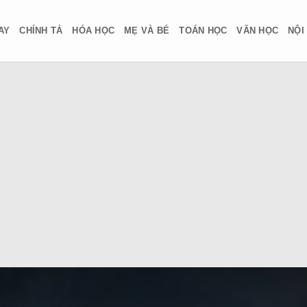
AY
CHÍNH TẢ
HÓA HỌC
MẸ VÀ BÉ
TOÁN HỌC
VĂN HỌC
NỘI