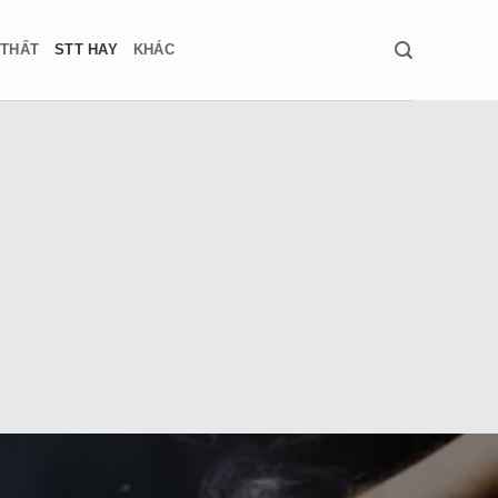
 THẤT
STT HAY
KHÁC