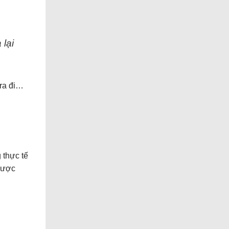
 lại
 ra đi…
 thực tế
được