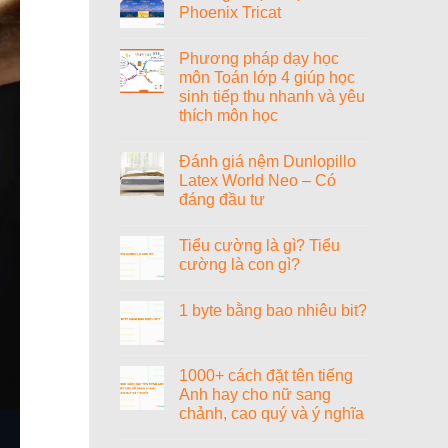
Phoenix Tricat
Tiểu
sử
Không
nhạc
có
sĩ
Phương pháp dạy học
bình
Văn
luận
môn Toán lớp 4 giúp học
Cao
ở
sinh tiếp thu nhanh và yêu
Đánh
giá
thích môn học
nệm
Vạn
Không
Thành
có
Đánh giá nệm Dunlopillo
Phoenix
bình
Tricat
luận
Latex World Neo – Có
ở
đáng đầu tư
Phương
pháp
Không
dạy
có
học
Tiểu cường là gì? Tiểu
bình
môn
luận
cường là con gì?
Toán
ở
lớp
Đánh
Không
4
giá
có
giúp
1 byte bằng bao nhiêu bit?
nệm
bình
học
Dunlopillo
luận
sinh
Không
Latex
ở
tiếp
có
World
Tiểu
thu
bình
Neo
cường
nhanh
luận
1000+ cách đặt tên tiếng
–
là
và
ở
Có
gì?
Anh hay cho nữ sang
yêu
1
đáng
Tiểu
thích
byte
chảnh, cao quý và ý nghĩa
đầu
cường
môn
bằng
tư
là
học
bao
Không
con
nhiêu
có