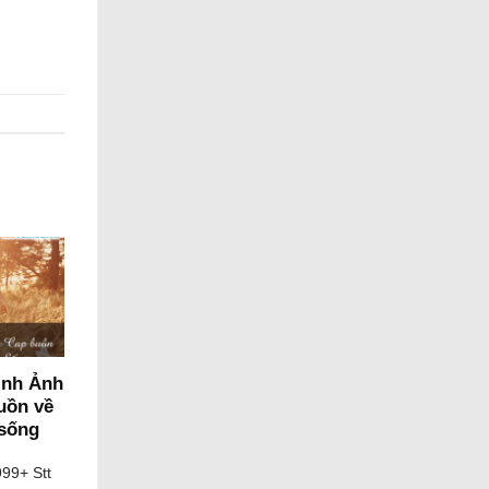
ình Ảnh
uồn về
 sống
99+ Stt