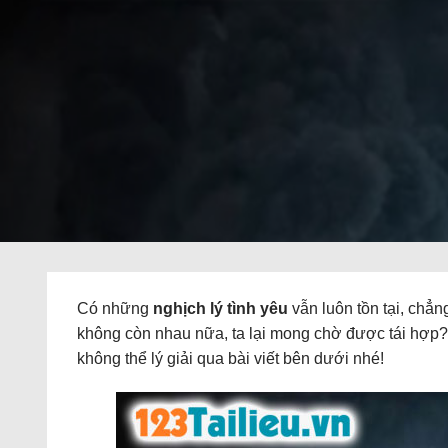
Có những
nghịch lý tình yêu
vẫn luôn tồn tại, chẳn
không còn nhau nữa, ta lại mong chờ được tái hợ
không thể lý giải qua bài viết bên dưới nhé!