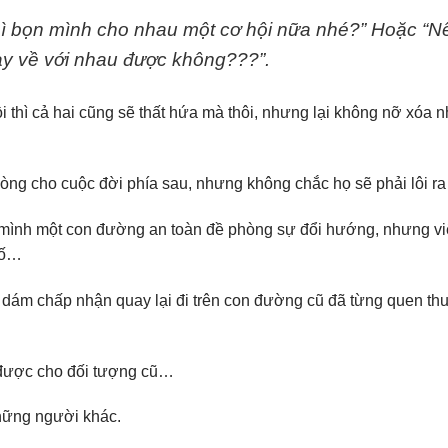
hì bọn mình cho nhau một cơ hội nữa nhé?” Hoặc “N
ay về với nhau được không???”.
i thì cả hai cũng sẽ thất hứa mà thôi, nhưng lại không nỡ xóa n
ng cho cuộc đời phía sau, nhưng không chắc họ sẽ phải lôi ra
n mình một con đường an toàn đề phòng sự đổi hướng, nhưng vi
số…
 dám chấp nhận quay lại đi trên con đường cũ đã từng quen th
 được cho đối tượng cũ…
những người khác.