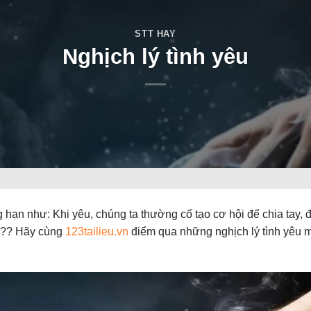
STT HAY
Nghịch lý tình yêu
g hạn như: Khi yêu, chúng ta thường cố tạo cơ hội để chia tay, đ
p??? Hãy cùng
123tailieu.vn
điểm qua những nghịch lý tình yêu 