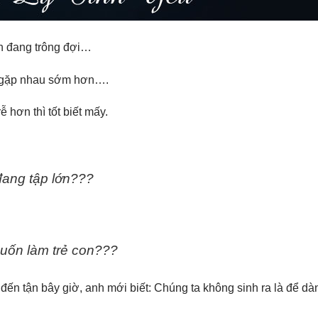
h đang trông đợi…
h gặp nhau sớm hơn….
 hơn thì tốt biết mấy.
đang tập lớn???
muốn làm trẻ con???
vì đến tận bây giờ, anh mới biết: Chúng ta không sinh ra là để d