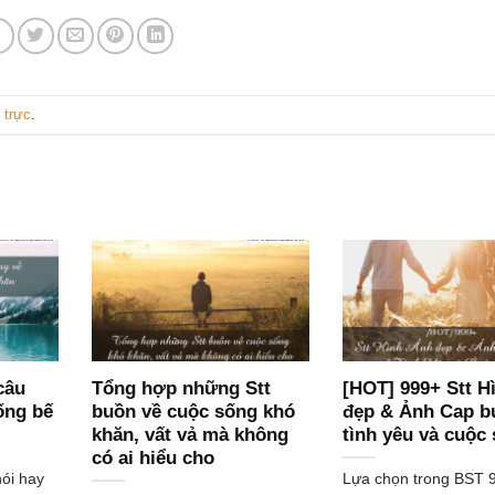
 trực
.
câu
Tổng hợp những Stt
[HOT] 999+ Stt H
ống bế
buồn về cuộc sống khó
đẹp & Ảnh Cap b
khăn, vất vả mà không
tình yêu và cuộc
có ai hiểu cho
ói hay
Lựa chọn trong BST 9