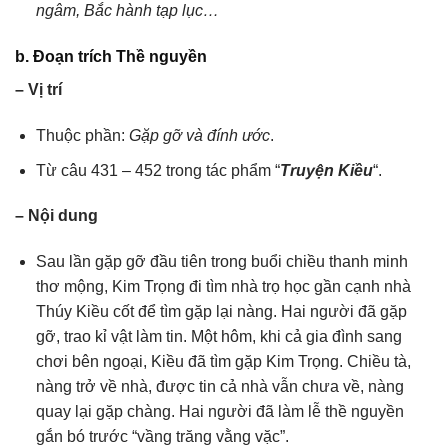
ngâm, Bắc hành tạp lục…
b. Đoạn trích Thề nguyền
– Vị trí
Thuộc phần:
Gặp gỡ và đính ước
.
Từ câu 431 – 452 trong tác phẩm “
Truyện Kiều
“.
– Nội dung
Sau lần gặp gỡ đầu tiên trong buổi chiều thanh minh
thơ mộng, Kim Trọng đi tìm nhà trọ học gần cạnh nhà
Thúy Kiều cốt để tìm gặp lại nàng. Hai người đã gặp
gỡ, trao kỉ vật làm tin. Một hôm, khi cả gia đình sang
chơi bên ngoại, Kiều đã tìm gặp Kim Trọng. Chiều tà,
nàng trở về nhà, được tin cả nhà vẫn chưa về, nàng
quay lại gặp chàng. Hai người đã làm lễ thề nguyền
gắn bó trước “vầng trăng vằng vặc”.