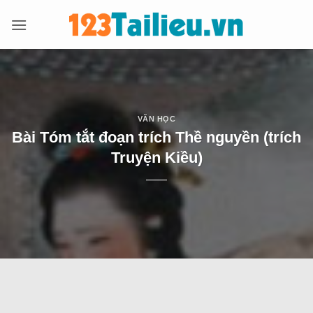
Bỏ
qua
nội
dung
VĂN HỌC
Bài Tóm tắt đoạn trích Thề nguyền (trích
Truyện Kiều)