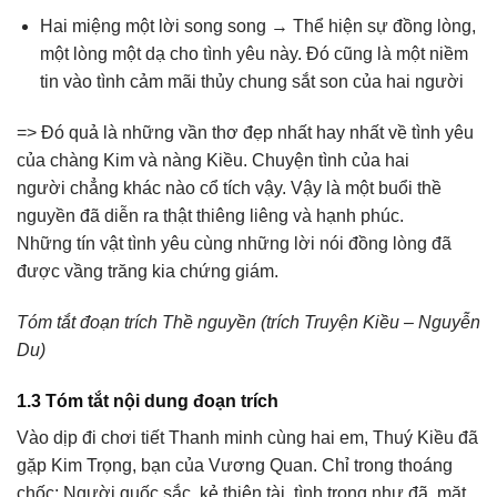
Hai miệng một lời song song → Thể hiện sự đồng lòng,
một lòng một dạ cho tình yêu này. Đó cũng là một niềm
tin vào tình cảm mãi thủy chung sắt son của hai người
=> Đó quả là những vần thơ đẹp nhất hay nhất về tình yêu
của chàng Kim và nàng Kiều. Chuyện tình của hai
người chẳng khác nào cổ tích vậy. Vậy là một buổi thề
nguyền đã diễn ra thật thiêng liêng và hạnh phúc.
Những tín vật tình yêu cùng những lời nói đồng lòng đã
được vầng trăng kia chứng giám.
Tóm tắt đoạn trích Thề nguyền (trích Truyện Kiều – Nguyễn
Du)
1.3 Tóm tắt nội dung đoạn trích
Vào dịp đi chơi tiết Thanh minh cùng hai em, Thuý Kiều đã
gặp Kim Trọng, bạn của Vương Quan. Chỉ trong thoáng
chốc: Người quốc sắc, kẻ thiên tài, tình trong như đã, mặt