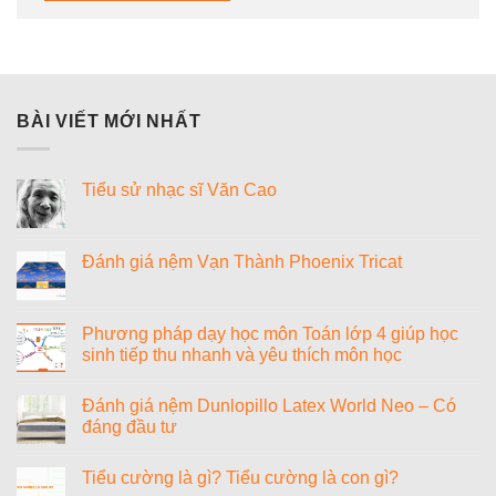
BÀI VIẾT MỚI NHẤT
Tiểu sử nhạc sĩ Văn Cao
Không
có
bình
luận
Đánh giá nệm Vạn Thành Phoenix Tricat
ở
Tiểu
Không
sử
có
nhạc
bình
sĩ
luận
Phương pháp dạy học môn Toán lớp 4 giúp học
Văn
ở
sinh tiếp thu nhanh và yêu thích môn học
Cao
Đánh
giá
Không
nệm
có
Vạn
Đánh giá nệm Dunlopillo Latex World Neo – Có
bình
Thành
luận
đáng đầu tư
Phoenix
ở
Tricat
Phương
Không
pháp
có
Tiểu cường là gì? Tiểu cường là con gì?
dạy
bình
học
luận