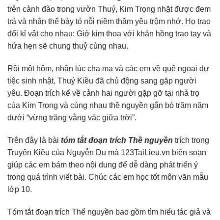
trên cành đào trong vườn Thuý, Kim Trọng nhặt được đem
trả và nhân thể bày tỏ nỗi niềm thầm yêu trộm nhớ. Họ trao
đổi kỉ vật cho nhau: Giở kim thoa với khăn hồng trao tay và
hứa hẹn sẽ chung thuỷ cùng nhau.
Rồi một hôm, nhân lúc cha mạ và các em về quê ngoại dự
tiệc sinh nhật, Thuý Kiều đã chủ động sang gặp người
yêu. Đoạn trích kể về cảnh hai người gặp gỡ tại nhà trọ
của Kim Trọng và cùng nhau thề nguyền gắn bó trăm năm
dưới “vừng trăng vằng vặc giữa trời”.
Trên đây là bài
tóm tắt đoạn trích Thề nguyền
trích trong
Truyện Kiều của Nguyễn Du mà 123TaiLieu.vn biên soạn
giúp các em bám theo nội dung để dễ dàng phát triển ý
trong quá trình viết bài. Chúc các em học tốt môn văn mẫu
lớp 10.
Tóm tắt đoạn trích Thể nguyền bao gồm tìm hiểu tác giả và