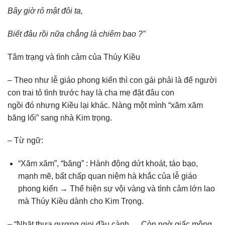
Bây giờ rỏ mật đôi ta,
Biết đâu rồi nữa chẳng là chiêm bao ?”
Tâm trạng và tình cảm của Thúy Kiều
– Theo như lễ giáo phong kiến thì con gái phải là để người
con trai tỏ tình trước hay là cha mẹ đặt đâu con
ngồi đó nhưng Kiều lại khác. Nàng một mình “xăm xăm
băng lối” sang nhà Kim trọng.
– Từ ngữ:
“Xăm xăm”, “băng” : Hành động dứt khoát, táo bạo,
mạnh mẽ, bất chấp quan niệm hà khắc của lễ giáo
phong kiến → Thể hiện sự vội vàng và tình cảm lớn lao
mà Thúy Kiều dành cho Kim Trọng.
– “Nhặt thưa gương giọi đầu cành,… Còn ngờ giấc mộng