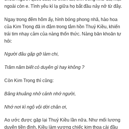
ngoài còn e. Tình yêu kì lạ giữa họ bắt đầu nảy nở từ đây.
Ngay trong đêm hôm ấy, hình bóng phong nhã, hào hoa
của Kim Trọng đã in đậm trong tâm hồn Thuý Kiều, khiến
trái tim nhạy cảm của nàng thổn thức. Nàng băn khoăn tự
hỏi:
Người đâu gặp gỡ làm chi,
Trăm năm biết có duyên gì hay không ?
Còn Kim Trọng thì cũng:
Bâng khuâng nhở cảnh nhớ người,
Nhớ nơi kì ngộ vội dời chân ơi,
Ao ước được gặp lại Thuý Kiều lần nữa. Như mối lương
duyên tiền định, Kiều làm vương chiếc kim thoa cài đầu