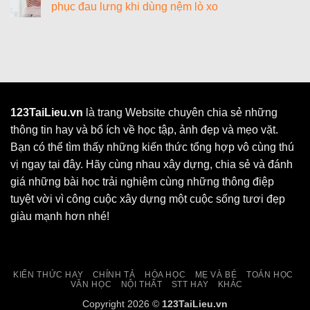
vị
phục đau lưng khi dùng nệm lò xo
của
Quang
đo
Flop
hợp
khối
Không
trên
là
lượng
có
Facebook
gì?
khác
bình
Quá
luận
trình
ở
quang
Tại
hợp
sao
ở
nằm
thực
nệm
vật
lò
xo
123TaiLieu.vn
là trang Website chuyên chia sẻ những
bị
thông tin hay và bổ ích về học tập, ảnh đẹp và mẹo vặt.
đau
lưng?
Bạn có thể tìm thấy những kiến thức tổng hợp vô cùng thú
Cách
khắc
vị ngay tại đây. Hãy cùng nhau xây dựng, chia sẻ và đánh
phục
đau
giá những bài học trải nghiệm cùng những thông điệp
lưng
khi
tuyệt vời vì công cuộc xây dựng một cuộc sống tươi đẹp
dùng
nệm
giàu mạnh hơn nhé!
lò
xo
KIẾN THỨC HAY
CHÍNH TẢ
HÓA HỌC
MẸ VÀ BÉ
TOÁN HỌC
VĂN HỌC
NỘI THẤT
STT HAY
KHÁC
Copyright 2026 ©
123TaiLieu.vn