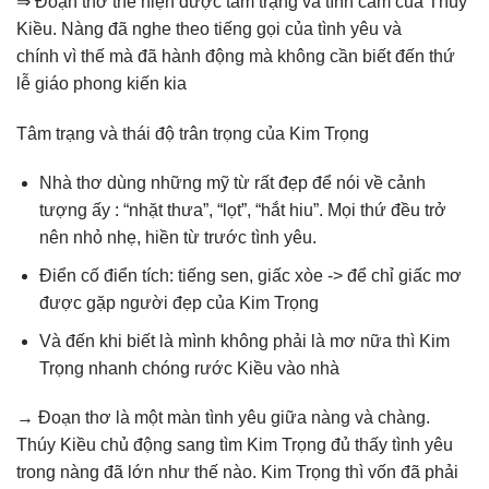
⇒ Đoạn thơ thể hiện được tâm trạng và tình cảm của Thúy
Kiều. Nàng đã nghe theo tiếng gọi của tình yêu và
chính vì thế mà đã hành động mà không cần biết đến thứ
lễ giáo phong kiến kia
Tâm trạng và thái độ trân trọng của Kim Trọng
Nhà thơ dùng những mỹ từ rất đẹp để nói về cảnh
tượng ấy : “nhặt thưa”, “lọt”, “hắt hiu”. Mọi thứ đều trở
nên nhỏ nhẹ, hiền từ trước tình yêu.
Điển cố điển tích: tiếng sen, giấc xòe -> để chỉ giấc mơ
được gặp người đẹp của Kim Trọng
Và đến khi biết là mình không phải là mơ nữa thì Kim
Trọng nhanh chóng rước Kiều vào nhà
→ Đoạn thơ là một màn tình yêu giữa nàng và chàng.
Thúy Kiều chủ động sang tìm Kim Trọng đủ thấy tình yêu
trong nàng đã lớn như thế nào. Kim Trọng thì vốn đã phải