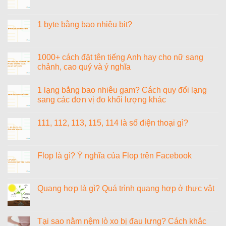
Không
môn
ở
có
Toán
Đánh
bình
lớp
giá
luận
1 byte bằng bao nhiêu bit?
4
nệm
ở
giúp
Dunlopillo
Tiểu
Không
học
Latex
cường
có
sinh
World
là
bình
tiếp
Neo
gì?
luận
1000+ cách đặt tên tiếng Anh hay cho nữ sang
thu
–
Tiểu
ở
nhanh
Có
chảnh, cao quý và ý nghĩa
cường
1
và
đáng
là
byte
yêu
đầu
Không
con
bằng
thích
tư
có
gì?
bao
1 lạng bằng bao nhiêu gam? Cách quy đổi lạng
môn
bình
nhiêu
học
luận
sang các đơn vị đo khối lượng khác
bit?
ở
1000+
Không
cách
có
111, 112, 113, 115, 114 là số điện thoại gì?
đặt
bình
tên
luận
Không
tiếng
ở
có
Anh
1
bình
hay
lạng
luận
Flop là gì? Ý nghĩa của Flop trên Facebook
cho
bằng
ở
nữ
bao
111,
Không
sang
nhiêu
112,
có
chảnh,
gam?
113,
bình
cao
Cách
115,
luận
Quang hợp là gì? Quá trình quang hợp ở thực vật
quý
quy
114
ở
và
đổi
là
Flop
Không
ý
lạng
số
là
có
nghĩa
sang
điện
gì?
bình
các
thoại
Ý
luận
Tại sao nằm nệm lò xo bị đau lưng? Cách khắc
đơn
gì?
nghĩa
ở