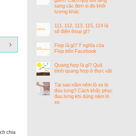
gam? Cách quy đổi lạng
ở
sang các đơn vị đo khối
1000+
cách
lượng khác
đặt
tên
Không
tiếng
có
111, 112, 113, 115, 114 là
Anh
bình
hay
luận
số điện thoại gì?
ở
cho
1
nữ
Không
lạng
sang
có
Flop là gì? Ý nghĩa của
bằng
chảnh,
bình
bao
cao
luận
Flop trên Facebook
nhiêu
ở
quý
gam?
111,
và
Không
Cách
112,
ý
có
Quang hợp là gì? Quá
quy
113,
nghĩa
bình
đổi
115,
luận
trình quang hợp ở thực vật
lạng
114
ở
sang
là
Flop
Không
các
số
là
có
Tại sao nằm nệm lò xo bị
đơn
điện
gì?
bình
vị
thoại
Ý
luận
đau lưng? Cách khắc phục
đo
gì?
nghĩa
ở
đau lưng khi dùng nệm lò
khối
của
Quang
lượng
Flop
hợp
xo
khác
trên
là
Facebook
gì?
Không
Quá
có
trình
bình
quang
luận
ở
hợp
Tại
ở
ách chia
sao
thực
nằm
vật