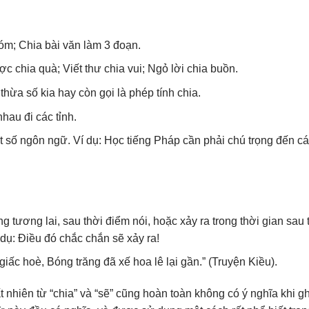
óm; Chia bài văn làm 3 đoạn.
 chia quà; Viết thư chia vui; Ngỏ lời chia buồn.
 thừa số kia hay còn gọi là phép tính chia.
hau đi các tỉnh.
ột số ngôn ngữ. Ví dụ: Học tiếng Pháp cần phải chú trọng đến c
ng tương lai, sau thời điểm nói, hoặc xảy ra trong thời gian sau 
dụ: Điều đó chắc chắn sẽ xảy ra!
giấc hoè, Bóng trăng đã xế hoa lê lại gần.” (Truyện Kiều).
ất nhiên từ “chia” và “sẽ” cũng hoàn toàn không có ý nghĩa khi gh