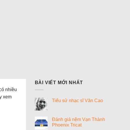
BÀI VIẾT MỚI NHẤT
có nhiều
ay xem
Tiểu sử nhạc sĩ Văn Cao
Không
có
bình
luận
Đánh giá nệm Vạn Thành
ở
Phoenix Tricat
Tiểu
sử