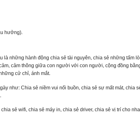
au hưởng).
u là những hành động chia sẻ tài nguyên, chia sẻ những tấm l
g cảm, cảm thông giữa con người với con người, cộng đồng bằn
 những cử chỉ, ánh mắt.
ày như: Chia sẻ niềm vui nổi buồn, chia sẻ sự mất mát, chia s
.
a sẻ wifi, chia sẻ máy in, chia sẻ driver, chia sẻ vị trí cho nha