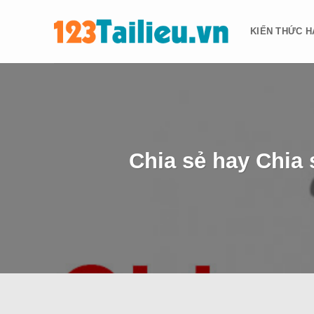
Bỏ
qua
KIẾN THỨC H
nội
dung
Chia sẻ hay Chia 