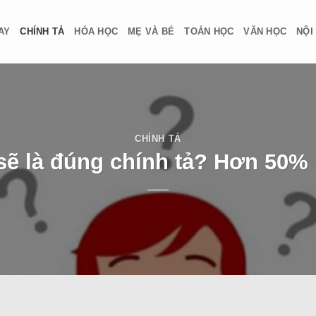
AY
CHÍNH TẢ
HÓA HỌC
MẸ VÀ BÉ
TOÁN HỌC
VĂN HỌC
NỘI
CHÍNH TẢ
sẽ là đúng chính tả? Hơn 50%