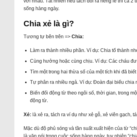
với nhau. Tất nhiên nếu tách đôi ra riêng lẻ thì cả 
sống hàng ngày.
Chia xẻ là gì?
Tương tự bên trên =>
Chia:
Làm ra thành nhiều phần. Ví dụ: Chia tổ thành nh
Cùng hưởng hoặc cùng chịu. Ví dụ: Các cháu được
Tìm một trong hai thừa số của một tích khi đã biết
Tự phân ra nhiều ngả. Ví dụ: Đoàn đại biểu chia n
Biến đổi động từ theo ngôi số, thời gian, trong m
động từ.
Xẻ:
là xẻ ra, tách ra ví dụ như xẻ gỗ, xẻ viên gạch, 
Mặc dù độ phủ sóng và tần suất xuất hiện của từ “chi
là văn nói trong cuộc sống hàng ngày, tuy nhiên “chia 