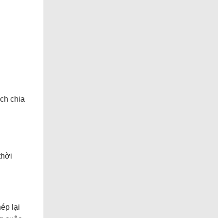
ách chia
thời
ép lại