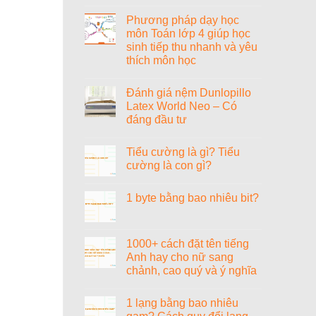
Không
nhạc
có
sĩ
Phương pháp dạy học
bình
Văn
luận
môn Toán lớp 4 giúp học
Cao
ở
sinh tiếp thu nhanh và yêu
Đánh
giá
thích môn học
nệm
Vạn
Không
Thành
có
Đánh giá nệm Dunlopillo
Phoenix
bình
Tricat
luận
Latex World Neo – Có
ở
đáng đầu tư
Phương
pháp
Không
dạy
có
học
Tiểu cường là gì? Tiểu
bình
môn
luận
cường là con gì?
Toán
ở
lớp
Đánh
Không
4
giá
có
giúp
1 byte bằng bao nhiêu bit?
nệm
bình
học
Dunlopillo
luận
sinh
Không
Latex
ở
tiếp
có
World
Tiểu
thu
bình
Neo
cường
nhanh
luận
1000+ cách đặt tên tiếng
–
là
và
ở
Có
gì?
Anh hay cho nữ sang
yêu
1
đáng
Tiểu
thích
byte
chảnh, cao quý và ý nghĩa
đầu
cường
môn
bằng
tư
là
học
bao
Không
con
nhiêu
có
gì?
1 lạng bằng bao nhiêu
bit?
bình
luận