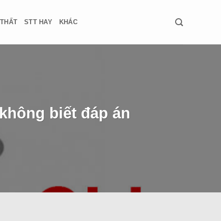
 THẤT
STT HAY
KHÁC
 không biết đáp án