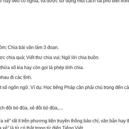
2 từ này đều có nghĩa, và được sử dụng một cách rất phổ biết tro
óm; Chia bài văn làm 3 đoạn.
 chia quà; Viết thư chia vui; Ngỏ lời chia buồn.
 thừa số kia hay còn gọi là phép tính chia.
hau đi các tỉnh.
ột số ngôn ngữ. Ví dụ: Học tiếng Pháp cần phải chú trọng đến c
tách đôi bó đũa, xẻ đôi bó đũa,…
a xẻ“ rất ít trên phương tiện truyền thông báo chí, văn bản hay 
xẻ” là từ có thật trong từ điển Tiếng Việt.