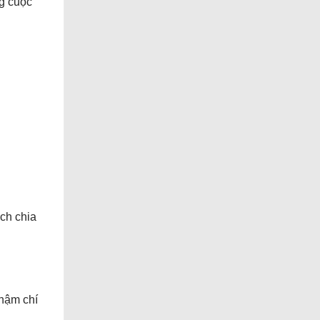
ng cuộc
ách chia
thậm chí