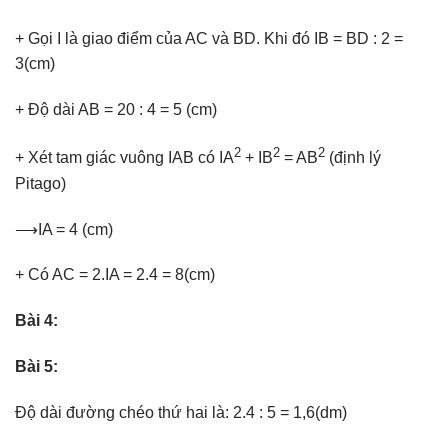
+ Gọi I là giao điểm của AC và BD. Khi đó IB = BD : 2 =
3(cm)
+ Độ dài AB = 20 : 4 = 5 (cm)
2
2
2
+ Xét tam giác vuông IAB có IA
+ IB
= AB
(định lý
Pitago)
⟶IA = 4 (cm)
+ Có AC = 2.IA = 2.4 = 8(cm)
Bài 4:
Bài 5:
Độ dài đường chéo thứ hai là: 2.4 : 5 = 1,6(dm)