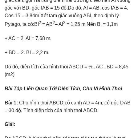
giác cân, gọi I là trung điểm hai đường chéo nên AI vuông
góc với BD, góc IAB = 15 độ.Do đó, AI = AB. cos IAB = 4.
Cos 15 = 3,84m.Xét tam giác vuông ABI, theo định lý
2
2
2
Pytago, ta có:BI
= AB
– AI
= 1,25 m.Nên BI = 1,1m
+ AC = 2. AI = 7,68 m.
+ BD = 2. BI = 2,2 m.
Do đó, diện tích của hình thoi ABCD = ½ . AC . BD = 8,45
(m2)
Bài Tập Liên Quan Tới Diện Tích, Chu Vi Hình Thoi
Bài 1:
Cho hình thoi ABCD có cạnh AD = 4m, có góc DAB
= 30 độ. Tính diện tích của hình thoi ABCD.
Giải: