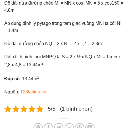
Độ dài nửa đường chéo MI = MN x cos IMN = 5 x cos150 =
4,8m
Áp dụng định lý pytago trong tam giác vuông MNI ta có: NI
= 1,4m
Độ dài đường chéo NQ = 2 x NI = 2 x 1,4 = 2,8m
Diện tích hình thoi MNPQ là S = 2 x ½ x NQ x MI = 1 x ½ x
2
2,8 x 4,8 = 13,44m
2
Đáp số
: 13,44m
Nguồn:
123tailieu.vn
5/5 - (1 bình chọn)