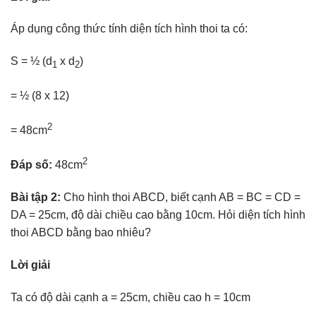
Áp dụng công thức tính diện tích hình thoi ta có:
S = ½ (d
x d
)
1
2
= ½ (8 x 12)
2
= 48cm
2
Đáp số:
48cm
Bài tập 2:
Cho hình thoi ABCD, biết cạnh AB = BC = CD =
DA = 25cm, độ dài chiều cao bằng 10cm. Hỏi diện tích hình
thoi ABCD bằng bao nhiêu?
Lời giải
Ta có độ dài cạnh a = 25cm, chiều cao h = 10cm