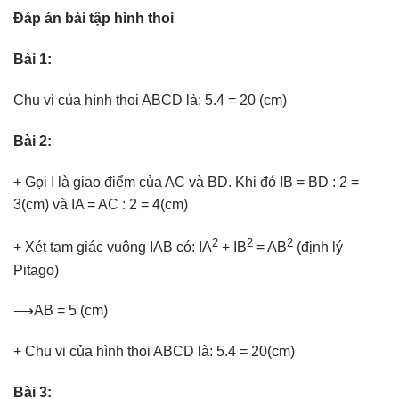
Đáp án bài tập hình thoi
Bài 1:
Chu vi của hình thoi ABCD là: 5.4 = 20 (cm)
Bài 2:
+ Gọi I là giao điểm của AC và BD. Khi đó IB = BD : 2 =
3(cm) và IA = AC : 2 = 4(cm)
2
2
2
+ Xét tam giác vuông IAB có: IA
+ IB
= AB
(định lý
Pitago)
⟶AB = 5 (cm)
+ Chu vi của hình thoi ABCD là: 5.4 = 20(cm)
Bài 3: