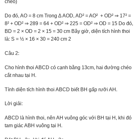
chéo)
Do đó, AO = 8 cm Trong ∆ AOD, AD² = AO² + OD² ⇒ 17² =
8² + OD² ⇒ 289 = 64 + OD² ⇒ 225 = OD² ⇒ OD = 15 Do đó,
BD = 2 × OD = 2 × 15 = 30 cm Bây giờ, diện tích hình thoi
là: S = ½ × 16 × 30 = 240 cm 2
Câu 2:
Cho hình thoi ABCD có cạnh bằng 13cm, hai đường chéo
cắt nhau tại H.
Tính diện tích hình thoi ABCD biết BH gấp rưỡi AH.
Lời giải:
ABCD là hình thoi, nên AH vuông góc với BH tại H, khi đó
tam giác ABH vuông tại H.