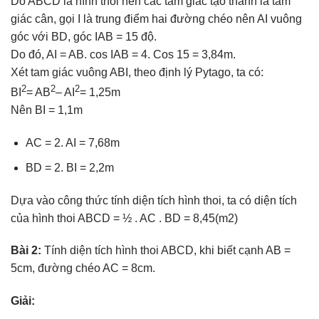
Do ABCD là hình thoi nên các tam giác tạo thành là tam
giác cân, gọi I là trung điểm hai đường chéo nên AI vuông
góc với BD, góc IAB = 15 độ.
Do đó, AI = AB. cos IAB = 4. Cos 15 = 3,84m.
Xét tam giác vuông ABI, theo định lý Pytago, ta có:
2
2
2
BI
= AB
– AI
= 1,25m
Nên BI = 1,1m
AC = 2. AI = 7,68m
BD = 2. BI = 2,2m
Dựa vào công thức tính diện tích hình thoi, ta có diện tích
của hình thoi ABCD = ½ . AC . BD = 8,45(m2)
Bài 2:
Tính diện tích hình thoi ABCD, khi biết cạnh AB =
5cm, đường chéo AC = 8cm.
Giải: