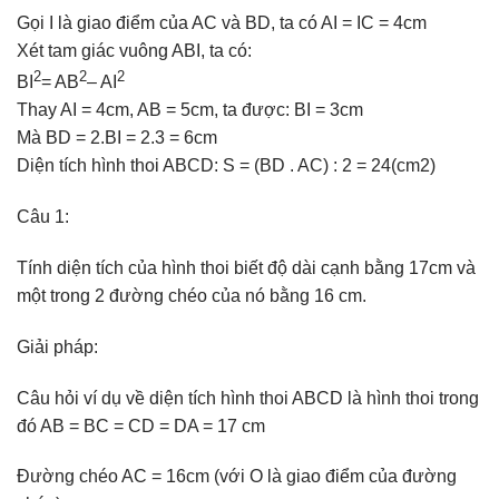
Gọi I là giao điểm của AC và BD, ta có AI = IC = 4cm
Xét tam giác vuông ABI, ta có:
2
2
2
BI
= AB
– AI
Thay AI = 4cm, AB = 5cm, ta được: BI = 3cm
Mà BD = 2.BI = 2.3 = 6cm
Diện tích hình thoi ABCD: S = (BD . AC) : 2 = 24(cm2)
Câu 1:
Tính diện tích của hình thoi biết độ dài cạnh bằng 17cm và
một trong 2 đường chéo của nó bằng 16 cm.
Giải pháp:
Câu hỏi ví dụ về diện tích hình thoi ABCD là hình thoi trong
đó AB = BC = CD = DA = 17 cm
Đường chéo AC = 16cm (với O là giao điểm của đường