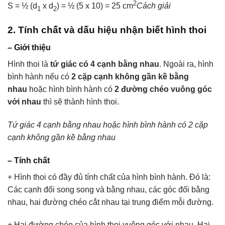
2
S = ½ (d
x d
) = ½ (5 x 10) = 25 cm
Cách giải
1
2
2. Tính chất và dấu hiệu nhận biết hình thoi
– Giới thiệu
Hình thoi là
tứ giác có 4 cạnh bằng nhau
. Ngoài ra, hình
bình hành nếu có
2 cặp cạnh không gần kề bằng
nhau
hoặc hình bình hành có
2 đường chéo vuông góc
với nhau
thì sẽ thành hình thoi.
Tứ giác 4 cạnh bằng nhau hoặc hình bình hành có 2 cặp
cạnh không gần kề bằng nhau
– Tính chất
+ Hình thoi có đầy đủ tính chất của hình bình hành. Đó là:
Các cạnh đối song song và bằng nhau, các góc đối bằng
nhau, hai đường chéo cắt nhau tại trung điểm mỗi đường.
+ Hai đường chéo của hình thoi vuông góc với nhau. Hai