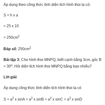
Áp dụng theo công thức tính diện tích hình thoi ta có:
S = h x a
= 25 x 10
2
= 250cm
2
Đáp số
: 250cm
Bài tập 3:
Cho hình thoi MNPQ, biết cạnh bằng 3cm, góc B
o
= 30
. Hỏi diện tích hình thoi MNPQ bằng bao nhiêu?
Lời giải
Áp dụng công thức tính diện tích hình thoi ta có
2
2
2
2
S = a
x sinA = a
x sinB = a
x sinC = a
x sinD