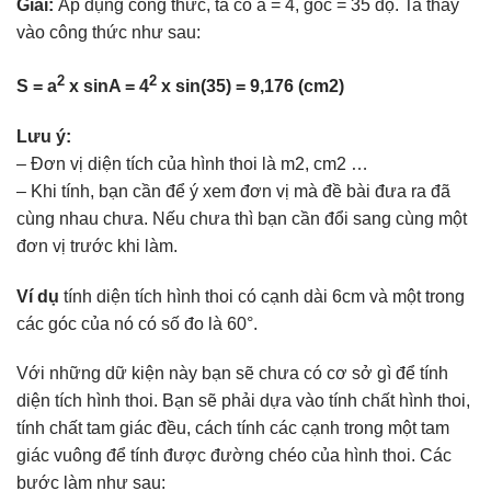
Giải:
Áp dụng công thức, ta có a = 4, góc = 35 độ. Ta thay
vào công thức như sau:
2
2
S = a
x sinA = 4
x sin(35) = 9,176 (cm2)
Lưu ý:
– Đơn vị diện tích của hình thoi là m2, cm2 …
– Khi tính, bạn cần để ý xem đơn vị mà đề bài đưa ra đã
cùng nhau chưa. Nếu chưa thì bạn cần đổi sang cùng một
đơn vị trước khi làm.
Ví dụ
tính diện tích hình thoi có cạnh dài 6cm và một trong
các góc của nó có số đo là 60°.
Với những dữ kiện này bạn sẽ chưa có cơ sở gì để tính
diện tích hình thoi. Bạn sẽ phải dựa vào tính chất hình thoi,
tính chất tam giác đều, cách tính các cạnh trong một tam
giác vuông để tính được đường chéo của hình thoi. Các
bước làm như sau: