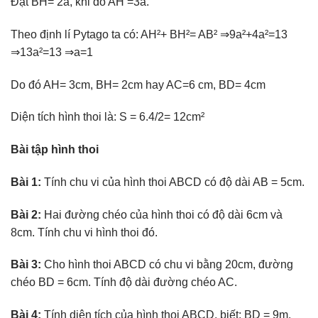
Đặt BH= 2a, khi đó AH =3a.
Theo định lí Pytago ta có: AH²+ BH²= AB² ⇒9a²+4a²=13
⇒13a²=13 ⇒a=1
Do đó AH= 3cm, BH= 2cm hay AC=6 cm, BD= 4cm
Diện tích hình thoi là: S = 6.4/2= 12cm²
Bài tập hình thoi
Bài 1:
Tính chu vi của hình thoi ABCD có độ dài AB = 5cm.
Bài 2:
Hai đường chéo của hình thoi có độ dài 6cm và
8cm. Tính chu vi hình thoi đó.
Bài 3:
Cho hình thoi ABCD có chu vi bằng 20cm, đường
chéo BD = 6cm. Tính độ dài đường chéo AC.
Bài 4:
Tính diện tích của hình thoi ABCD, biết: BD = 9m,