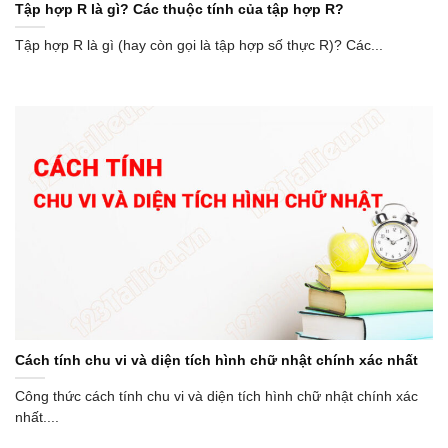
Tập hợp R là gì? Các thuộc tính của tập hợp R?
Tập hợp R là gì (hay còn gọi là tập hợp số thực R)? Các...
Cách tính chu vi và diện tích hình chữ nhật chính xác nhất
Công thức cách tính chu vi và diện tích hình chữ nhật chính xác
nhất....