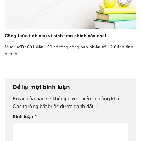
Công thức tính chu vi hình tròn chính xác nhất
Mục lụcTừ 001 đến 199 có tổng cộng bao nhiêu số 1? Cách tính
nhanh...
Để lại một bình luận
Email của bạn sẽ không được hiển thị công khai.
Các trường bắt buộc được đánh dấu
*
Bình luận
*