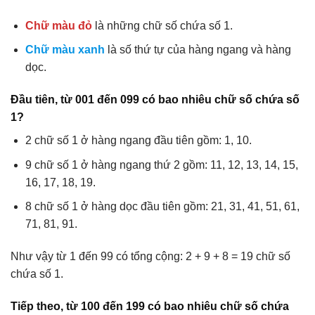
Chữ màu đỏ
là những chữ số chứa số 1.
Chữ màu xanh
là số thứ tự của hàng ngang và hàng
dọc.
Đầu tiên, từ 001 đến 099 có bao nhiêu chữ số chứa số
1?
2 chữ số 1 ở hàng ngang đầu tiên gồm: 1, 10.
9 chữ số 1 ở hàng ngang thứ 2 gồm: 11, 12, 13, 14, 15,
16, 17, 18, 19.
8 chữ số 1 ở hàng dọc đầu tiên gồm: 21, 31, 41, 51, 61,
71, 81, 91.
Như vậy từ 1 đến 99 có tổng cộng: 2 + 9 + 8 = 19 chữ số
chứa số 1.
Tiếp theo, từ 100 đến 199 có bao nhiêu chữ số chứa