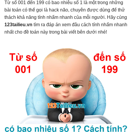
Từ số 001 đến 199 có bao nhiêu số 1 là một trong những
bài toán có thể gọi là hack não, chuyên được dùng để thử
thách khả năng tính nhẩm nhanh của mỗi người. Hãy cùng
123tailieu.vn
tìm ra đáp án xem đâu cách tính nhẩm nhanh
nhất cho đề toán này trong bài viết bên dưới nhé!