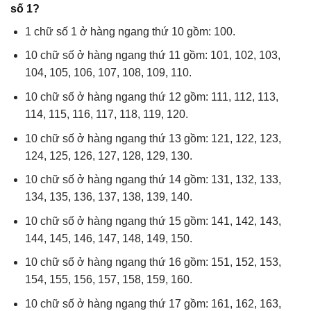
số 1?
1 chữ số 1 ở hàng ngang thứ 10 gồm: 100.
10 chữ số ở hàng ngang thứ 11 gồm: 101, 102, 103,
104, 105, 106, 107, 108, 109, 110.
10 chữ số ở hàng ngang thứ 12 gồm: 111, 112, 113,
114, 115, 116, 117, 118, 119, 120.
10 chữ số ở hàng ngang thứ 13 gồm: 121, 122, 123,
124, 125, 126, 127, 128, 129, 130.
10 chữ số ở hàng ngang thứ 14 gồm: 131, 132, 133,
134, 135, 136, 137, 138, 139, 140.
10 chữ số ở hàng ngang thứ 15 gồm: 141, 142, 143,
144, 145, 146, 147, 148, 149, 150.
10 chữ số ở hàng ngang thứ 16 gồm: 151, 152, 153,
154, 155, 156, 157, 158, 159, 160.
10 chữ số ở hàng ngang thứ 17 gồm: 161, 162, 163,