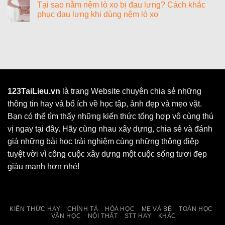
thoại
Ý
luận
Tại sao nằm nệm lò xo bị đau lưng? Cách khắc
đơn
gì?
nghĩa
ở
vị
phục đau lưng khi dùng nệm lò xo
của
Quang
đo
Flop
hợp
khối
Không
trên
là
lượng
có
Facebook
gì?
khác
bình
Quá
luận
trình
ở
quang
Tại
hợp
sao
ở
nằm
thực
nệm
vật
lò
xo
123TaiLieu.vn
là trang Website chuyên chia sẻ những
bị
thông tin hay và bổ ích về học tập, ảnh đẹp và mẹo vặt.
đau
lưng?
Bạn có thể tìm thấy những kiến thức tổng hợp vô cùng thú
Cách
khắc
vị ngay tại đây. Hãy cùng nhau xây dựng, chia sẻ và đánh
phục
đau
giá những bài học trải nghiệm cùng những thông điệp
lưng
khi
tuyệt vời vì công cuộc xây dựng một cuộc sống tươi đẹp
dùng
nệm
giàu mạnh hơn nhé!
lò
xo
KIẾN THỨC HAY
CHÍNH TẢ
HÓA HỌC
MẸ VÀ BÉ
TOÁN HỌC
VĂN HỌC
NỘI THẤT
STT HAY
KHÁC