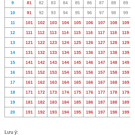
9
81
82
83
84
85
86
87
88
89
10
91
92
93
94
95
96
97
98
99
11
101
102
103
104
105
106
107
108
109
12
111
112
113
114
115
116
117
118
119
13
121
122
123
124
125
126
127
128
129
14
131
132
133
134
135
136
137
138
139
15
141
142
143
144
145
146
147
148
149
16
151
152
153
154
155
156
157
158
159
17
161
162
163
164
165
166
167
168
169
18
171
172
173
174
175
176
177
178
179
19
181
182
183
184
185
186
187
188
189
20
191
192
193
194
195
196
197
198
199
Lưu ý: