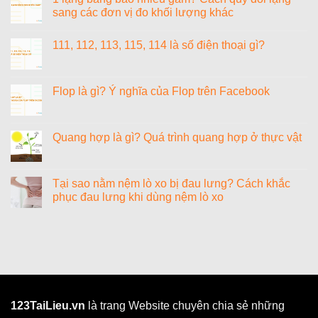
nhiêu
học
luận
sang các đơn vị đo khối lượng khác
bit?
ở
1000+
Không
cách
có
111, 112, 113, 115, 114 là số điện thoại gì?
đặt
bình
tên
luận
Không
tiếng
ở
có
Anh
1
bình
hay
lạng
luận
Flop là gì? Ý nghĩa của Flop trên Facebook
cho
bằng
ở
nữ
bao
111,
Không
sang
nhiêu
112,
có
chảnh,
gam?
113,
bình
cao
Cách
115,
luận
Quang hợp là gì? Quá trình quang hợp ở thực vật
quý
quy
114
ở
và
đổi
là
Flop
Không
ý
lạng
số
là
có
nghĩa
sang
điện
gì?
bình
các
thoại
Ý
luận
Tại sao nằm nệm lò xo bị đau lưng? Cách khắc
đơn
gì?
nghĩa
ở
vị
phục đau lưng khi dùng nệm lò xo
của
Quang
đo
Flop
hợp
khối
Không
trên
là
lượng
có
Facebook
gì?
khác
bình
Quá
luận
trình
ở
quang
Tại
hợp
sao
ở
nằm
thực
nệm
vật
lò
xo
123TaiLieu.vn
là trang Website chuyên chia sẻ những
bị