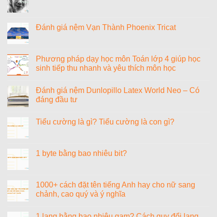
Không
có
bình
luận
Đánh giá nệm Vạn Thành Phoenix Tricat
ở
Tiểu
Không
sử
có
nhạc
bình
sĩ
luận
Phương pháp dạy học môn Toán lớp 4 giúp học
Văn
ở
sinh tiếp thu nhanh và yêu thích môn học
Cao
Đánh
giá
Không
nệm
có
Vạn
Đánh giá nệm Dunlopillo Latex World Neo – Có
bình
Thành
luận
đáng đầu tư
Phoenix
ở
Tricat
Phương
Không
pháp
có
Tiểu cường là gì? Tiểu cường là con gì?
dạy
bình
học
luận
Không
môn
ở
có
Toán
Đánh
bình
lớp
giá
luận
1 byte bằng bao nhiêu bit?
4
nệm
ở
giúp
Dunlopillo
Tiểu
Không
học
Latex
cường
có
sinh
World
là
bình
tiếp
Neo
gì?
luận
1000+ cách đặt tên tiếng Anh hay cho nữ sang
thu
–
Tiểu
ở
nhanh
Có
chảnh, cao quý và ý nghĩa
cường
1
và
đáng
là
byte
yêu
đầu
Không
con
bằng
thích
tư
có
gì?
bao
1 lạng bằng bao nhiêu gam? Cách quy đổi lạng
môn
bình