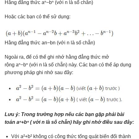
Hằng đẳng thức aⁿ−bⁿ (với n là số chẵn)
Hoặc các bạn có thể sử dụng:
Hằng đẳng thức an−bn (với n là số chẵn)
Ngoài ra, để có thể ghi nhớ hằng đẳng thức mở
rộng aⁿ−bⁿ (với n là số chẵn) này. Các bạn có thể áp dụng
phương pháp ghi nhớ sau đây:
Lưu ý: Trong trường hợp nếu các bạn gặp phải bài
toán aⁿ+bⁿ ( với n là số chẵn) hãy ghi nhớ điều sau đây:
Với a²+b² không có công thức tổng quát biến đổi thành