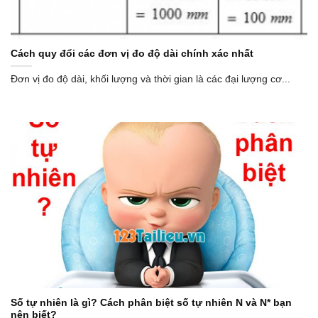
Cách quy đổi các đơn vị đo độ dài chính xác nhất
Đơn vị đo độ dài, khối lượng và thời gian là các đại lượng cơ...
Số tự nhiên là gì? Cách phân biệt số tự nhiên N và N* bạn
nên biết?