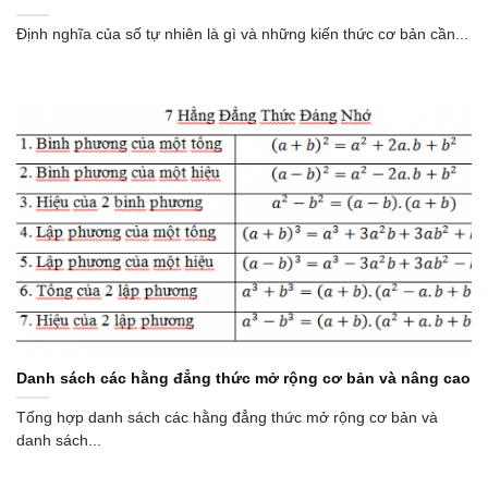
Định nghĩa của số tự nhiên là gì và những kiến thức cơ bản cần...
Danh sách các hằng đẳng thức mở rộng cơ bản và nâng cao
Tổng hợp danh sách các hằng đẳng thức mở rộng cơ bản và
danh sách...