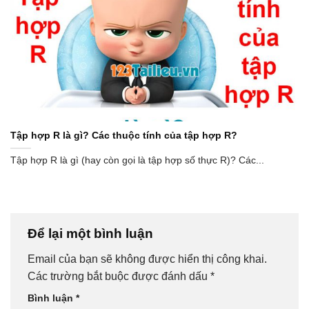
Tập hợp R là gì? Các thuộc tính của tập hợp R?
Tập hợp R là gì (hay còn gọi là tập hợp số thực R)? Các...
Để lại một bình luận
Email của bạn sẽ không được hiển thị công khai.
Các trường bắt buộc được đánh dấu
*
Bình luận
*