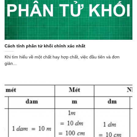
Cách tính phân tử khối chính xác nhất
Khi tìm hiểu về một chất hay hợp chất, việc đầu tiên và đơn
giản...