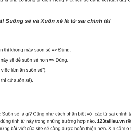
ả! Suông sẻ và Xuôn xẻ là từ sai chính tả!
n thì không mấy suôn sẻ => Đúng.
 này sẽ dễ suôn sẻ hơn => Đúng.
việc làm ăn suôn sẻ”).
thi cử suôn sẻ).
ọc Suôn sẻ là gì? Cũng như cách phân biệt với các từ sai chính 
dùng tính từ này trong những trường hợp nào.
123tailieu.vn
rấ
ững bài viết của site sẽ càng được hoàn thiện hơn. Xin cảm ơ