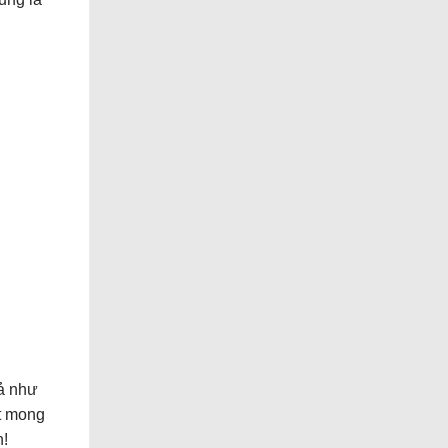
tả như
t mong
n!