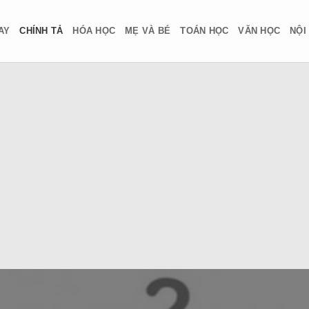
AY
CHÍNH TẢ
HÓA HỌC
MẸ VÀ BÉ
TOÁN HỌC
VĂN HỌC
NỘI