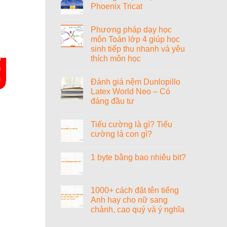
Phoenix Tricat
Tiểu
sử
Không
nhạc
có
sĩ
Phương pháp dạy học
bình
Văn
luận
môn Toán lớp 4 giúp học
Cao
ở
sinh tiếp thu nhanh và yêu
Đánh
giá
thích môn học
nệm
Vạn
Không
Thành
có
Đánh giá nệm Dunlopillo
Phoenix
bình
Tricat
luận
Latex World Neo – Có
ở
đáng đầu tư
Phương
pháp
Không
dạy
có
học
Tiểu cường là gì? Tiểu
bình
môn
luận
cường là con gì?
Toán
ở
lớp
Đánh
Không
4
giá
có
giúp
1 byte bằng bao nhiêu bit?
nệm
bình
học
Dunlopillo
luận
sinh
Không
Latex
ở
tiếp
có
World
Tiểu
thu
bình
Neo
cường
nhanh
luận
1000+ cách đặt tên tiếng
–
là
và
ở
Có
gì?
Anh hay cho nữ sang
yêu
1
đáng
Tiểu
thích
byte
chảnh, cao quý và ý nghĩa
đầu
cường
môn
bằng
tư
là
học
bao
Không
con
nhiêu
có