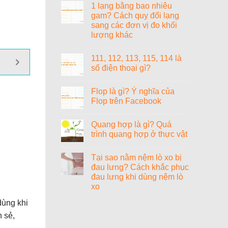
gì?
1 lạng bằng bao nhiêu
bit?
bình
luận
gam? Cách quy đổi lạng
ở
sang các đơn vị đo khối
1000+
cách
lượng khác
đặt
tên
Không
tiếng
có
111, 112, 113, 115, 114 là
Anh
bình
hay
luận
số điện thoại gì?
ở
cho
1
nữ
Không
lạng
sang
có
Flop là gì? Ý nghĩa của
bằng
chảnh,
bình
bao
cao
luận
Flop trên Facebook
nhiêu
ở
quý
gam?
111,
và
Không
Cách
112,
ý
có
Quang hợp là gì? Quá
quy
113,
nghĩa
bình
đổi
115,
luận
trình quang hợp ở thực vật
lạng
114
ở
sang
là
Flop
Không
các
số
là
có
Tại sao nằm nệm lò xo bị
đơn
điện
gì?
bình
vị
thoại
Ý
luận
đau lưng? Cách khắc phục
đo
gì?
nghĩa
ở
đau lưng khi dùng nệm lò
khối
của
Quang
lượng
Flop
hợp
xo
khác
trên
là
Facebook
gì?
Không
dùng khi
Quá
có
trình
bình
 sẻ,
quang
luận
ở
hợp