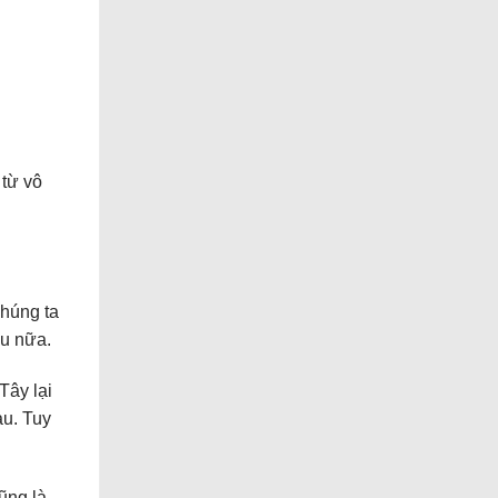
 từ vô
chúng ta
au nữa.
Tây lại
au. Tuy
ũng là