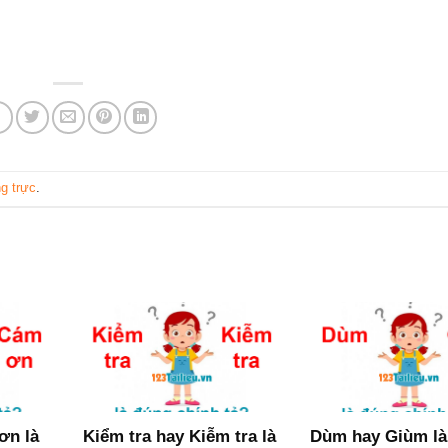
ng trực
.
ơn là
Kiểm tra hay Kiễm tra là
Dùm hay Giùm là