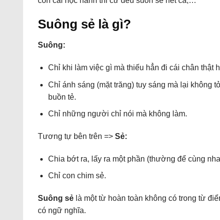
con cái học hành thi cử đều suôn sẻ hết cả,…
Suông sẻ là gì?
Suông:
Chỉ khi làm việc gì mà thiếu hẳn đi cái chân thật
Chỉ ánh sáng (mặt trăng) tuy sáng mà lại không tỏ
buồn tẻ.
Chỉ những người chỉ nói mà không làm.
Tương tự bên trên =>
Sẻ:
Chia bớt ra, lấy ra một phần (thường để cùng nh
Chỉ con chim sẻ.
Suông sẻ
là một từ hoàn toàn không có trong từ điể
có ngữ nghĩa.