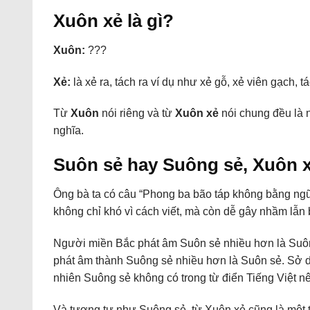
Xuôn xẻ là gì?
Xuôn:
???
Xẻ:
là xẻ ra, tách ra ví dụ như xẻ gỗ, xẻ viên gạch, 
Từ
Xuôn
nói riêng và từ
Xuôn xẻ
nói chung đều là n
nghĩa.
Suôn sẻ hay Suông sẻ, Xuôn xẻ
Ông bà ta có câu “Phong ba bão táp không bằng ngữ
không chỉ khó vì cách viết, mà còn dễ gây nhầm lẫn
Người miền Bắc phát âm Suôn sẻ nhiều hơn là Suông
phát âm thành Suông sẻ nhiều hơn là Suôn sẻ. Sở dĩ 
nhiên Suông sẻ không có trong từ điển Tiếng Việt nê
Và tương tự như Suông sẻ, từ Xuôn xẻ cũng là một t