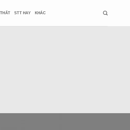
 THẤT
STT HAY
KHÁC