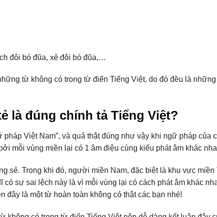
tách đôi bó đũa, xẻ đôi bó đũa,…
hững từ không có trong từ điển Tiếng Việt, do đó đều là những
 là đúng chính tả Tiếng Việt?
 pháp Việt Nam”, và quả thật đúng như vậy khi ngữ pháp của 
 bởi mỗi vùng miền lại có 1 âm điệu cùng kiểu phát âm khác nh
 sẻ. Trong khi đó, người miền Nam, đặc biệt là khu vực miền 
có sự sai lệch này là vì mỗi vùng lại có cách phát âm khác nh
n đây là một từ hoàn toàn không có thật các bạn nhé!
ừ không có trong từ điển Tiếng Việt nên dễ dàng kết luận đây c