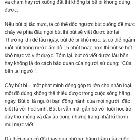
va chạm hay rơi xuống đất thì không bị bể bi không dùng
được.
Nếu bút bị tắc mực, ta có thể dốc ngược bút xuống để mực
chảy về phía đầu ngòi bút thì bút sẽ viết được trở lại.
Thường khi để lâu ngày, bút dễ bị khô mực, ta có thể ngâm
ruột bút trong nước ấm độ 15 phút hoặc hơn thì bút sẽ hết
khô mực và viết được. Tóm lại, bút có viết được lâu bền
hay không là do cách bảo quản của người sử dụng: “Của
bền tại người”.
Cây bút bi – một phát minh đóng góp to lớn cho nhân loại,
một đồ dùng không thể thiếu được trong cuộc sống hằng
ngày. Bút bi là người bạn đồng hành của mọi người, đặc
biệt là với học sinh. Bút bi vẫn mãi gắn bó với tuổi học trò
đầy thơ mộng và đầy ắp trong những trang nhật kí thơm
mùi mực viết.
Dù thời gian có đổi thay qua những thăng trầm của cuộc