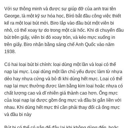
Với sự thông minh và được sự giúp đỡ của anh trai tên
George, là một kỹ sư hóa học, Bíró bắt đầu công việc thiết
kế ra một loại bút mới. Biro lắp vào đầu bút một viên bi
nhỏ, có thể xoay tự do trong một cái hốc. Khi di chuyển đầu
bút trên giấy, viên bi đó xoay tròn, và kéo mực xuống in
trên giấy. Biro nhận bằng sáng chế Anh Quốc vào năm
1938.
Có hai loại bút bi chính: loại dùng một lần và loại có thể
nạp lại mực. Loại dùng một lần chủ yếu được làm từ nhựa
dẻo hay nhựa cứng và bỏ đi khi dùng hết mực. Loại có thể
nạp lại mực thường được làm bằng kim loại hoặc nhựa có
chất lượng cao và dĩ nhiên giá thành cao hơn. Ống mực
của loại nạp lại được gồm ống mực và đầu bi gắn liền với
nhau. Khi dùng hết mực thì cần phải thay đổi cả ống mực
và đầu bi này
Bút bi có thể có nắp để đậy lại khi không dùng đến, hoặc