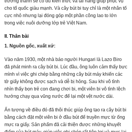
trưởng thành sẽ có đủ kiến thức và tài năng giúp phục vụ
cho tổ quốc giàu mạnh. Và cây bút bi tuy chỉ là một nhân tố
cực nhỏ nhưng lại đóng góp một phần công lao to lớn
trong việc nuôi dưỡng lớp trẻ Việt Nam.
II. Thân bài
1. Nguồn gốc, xuất xứ:
Vào năm 1930, một nhà báo người Hungari là Lazo Biro
đã phát minh ra cây bút bi. Lúc đầu, ông luôn cảm thấy bực
mình vì việc ghi chép bằng những cây bút máy khiến các
tờ giấy không được sạch và dễ bị hỏng. Sau khi vô tình
nhìn thấy bọn trẻ con đang chơi bi, một viên bi vô tình lệch
hướng chạy qua vũng nước để lại một vệt nước dài.
Ấn tượng về điều đó đã thôi thúc giúp ông tạo ra cây bút bi
bằng cách đặt một viên bi ở đầu bút để truyền mực từ ống
mực ra giấy. Sản phẩm đã cải thiện được những khuyết
điểm của bút máy, giúp việc ghi chép rất tiện lợi và mực lại