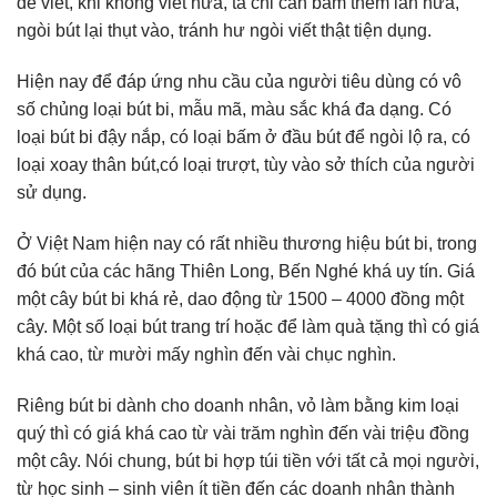
để viết, khi không viết nữa, ta chỉ cần bấm thêm lần nữa,
ngòi bút lại thụt vào, tránh hư ngòi viết thật tiện dụng.
Hiện nay để đáp ứng nhu cầu của người tiêu dùng có vô
số chủng loại bút bi, mẫu mã, màu sắc khá đa dạng. Có
loại bút bi đậy nắp, có loại bấm ở đầu bút để ngòi lộ ra, có
loại xoay thân bút,có loại trượt, tùy vào sở thích của người
sử dụng.
Ở Việt Nam hiện nay có rất nhiều thương hiệu bút bi, trong
đó bút của các hãng Thiên Long, Bến Nghé khá uy tín. Giá
một cây bút bi khá rẻ, dao động từ 1500 – 4000 đồng một
cây. Một số loại bút trang trí hoặc để làm quà tặng thì có giá
khá cao, từ mười mấy nghìn đến vài chục nghìn.
Riêng bút bi dành cho doanh nhân, vỏ làm bằng kim loại
quý thì có giá khá cao từ vài trăm nghìn đến vài triệu đồng
một cây. Nói chung, bút bi hợp túi tiền với tất cả mọi người,
từ học sinh – sinh viên ít tiền đến các doanh nhân thành