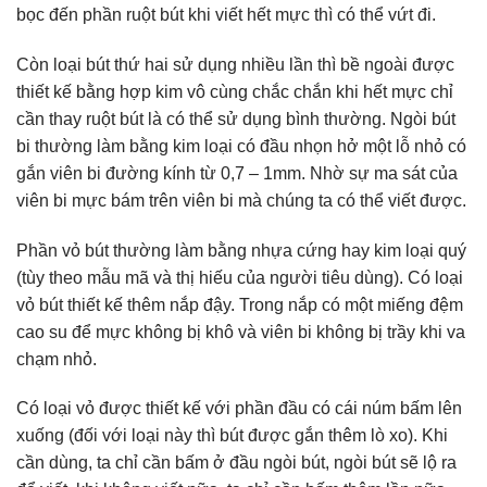
bọc đến phần ruột bút khi viết hết mực thì có thể vứt đi.
Còn loại bút thứ hai sử dụng nhiều lần thì bề ngoài được
thiết kế bằng hợp kim vô cùng chắc chắn khi hết mực chỉ
cần thay ruột bút là có thể sử dụng bình thường. Ngòi bút
bi thường làm bằng kim loại có đầu nhọn hở một lỗ nhỏ có
gắn viên bi đường kính từ 0,7 – 1mm. Nhờ sự ma sát của
viên bi mực bám trên viên bi mà chúng ta có thể viết được.
Phần vỏ bút thường làm bằng nhựa cứng hay kim loại quý
(tùy theo mẫu mã và thị hiếu của người tiêu dùng). Có loại
vỏ bút thiết kế thêm nắp đậy. Trong nắp có một miếng đệm
cao su để mực không bị khô và viên bi không bị trầy khi va
chạm nhỏ.
Có loại vỏ được thiết kế với phần đầu có cái núm bấm lên
xuống (đối với loại này thì bút được gắn thêm lò xo). Khi
cần dùng, ta chỉ cần bấm ở đầu ngòi bút, ngòi bút sẽ lộ ra