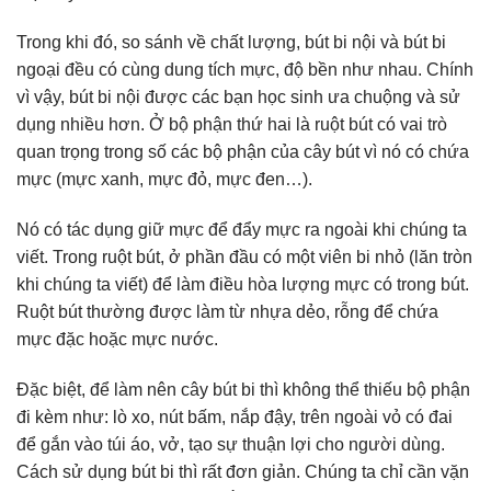
Trong khi đó, so sánh về chất lượng, bút bi nội và bút bi
ngoại đều có cùng dung tích mực, độ bền như nhau. Chính
vì vậy, bút bi nội được các bạn học sinh ưa chuộng và sử
dụng nhiều hơn. Ở bộ phận thứ hai là ruột bút có vai trò
quan trọng trong số các bộ phận của cây bút vì nó có chứa
mực (mực xanh, mực đỏ, mực đen…).
Nó có tác dụng giữ mực để đẩy mực ra ngoài khi chúng ta
viết. Trong ruột bút, ở phần đầu có một viên bi nhỏ (lăn tròn
khi chúng ta viết) để làm điều hòa lượng mực có trong bút.
Ruột bút thường được làm từ nhựa dẻo, rỗng để chứa
mực đặc hoặc mực nước.
Đặc biệt, để làm nên cây bút bi thì không thể thiếu bộ phận
đi kèm như: lò xo, nút bấm, nắp đậy, trên ngoài vỏ có đai
để gắn vào túi áo, vở, tạo sự thuận lợi cho người dùng.
Cách sử dụng bút bi thì rất đơn giản. Chúng ta chỉ cần vặn