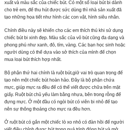
xuất và màu sắc của chiếc bút. Có một số loại bút bi dành
cho trẻ em, để thu hút được sức dùng thì nhà sản xuất đã
tạo những họa tiết như hình các con vật, hình siêu nhân.
Chính điều này sẽ khiến cho các em thích thú khi sử dụng
chiếc bút bi xinh đẹp. Màu sắc của vỏ bút cũng đa dạng và
phong phú như xanh, đỏ, tím, vàng. Các bạn học sinh hoặc
người dùng có thể dựa vào sở thích của mình để chọn
mua loại bút thích hợp nhất.
Bộ phận thứ hai chính là ruột bút,giữ vai trò quan trọng để
tạo nên một chiếc bút hoàn hảo. Đây là bộ phận chứa
mực, giúp mực ra đều để có thể viết được chữa trên mặt
giấy. Ruột bút chủ yếu làm bằng nhựa, bên trong rỗng để
đựng mực. Ở một đầu có ngòi bút có viên bi nhỏ để tạo
nên sự thông thoáng cho mực ra đều hơn.
Ở ruột bút có gắn một chiếc lò xo nhỏ có đàn hồi để người
viết điều chỉnh được bút trong quá trình đóng bút và mở